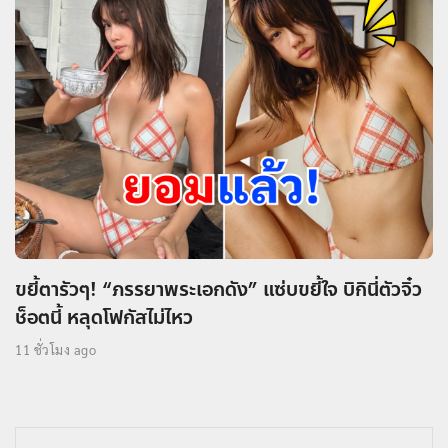
ขยี้ตารัวๆ! “ภรรยาพระเอกดัง” แซ่บขยี้ใจ บิกินี่ตัวจิ๋ว
ช็อตนี้ หลุดโฟกัสไม่ไหว
11 ชั่วโมง ago