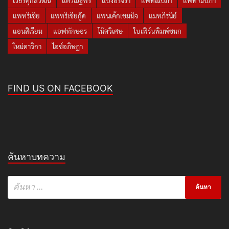
เวียร์ศุกลวัฒน์
แต้วณฐพร
แป้งอรจิรา
แพทณปภา
แพท ณปภา
แพทริเซีย
แพทริเซียกู๊ด
แพนเค้กเขมนิจ
แมทภีรนีย์
แอนสิเรียม
แอฟทักษอร
โน๊ตวิเศษ
ใบเฟิร์นพิมพ์ชนก
ใหม่ดาวิกา
ไอซ์อภิษฎา
FIND US ON FACEBOOK
ค้นหาบทความ