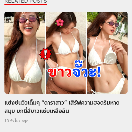
RELATED POSTS
แย่งซีนวิวเต็มๆ “ดาราสาว” เสิร์ฟความฮอตริมหาด
สมุย บิกินี่สีขาวแซ่บเหลือล้น
10 ชั่วโมง ago