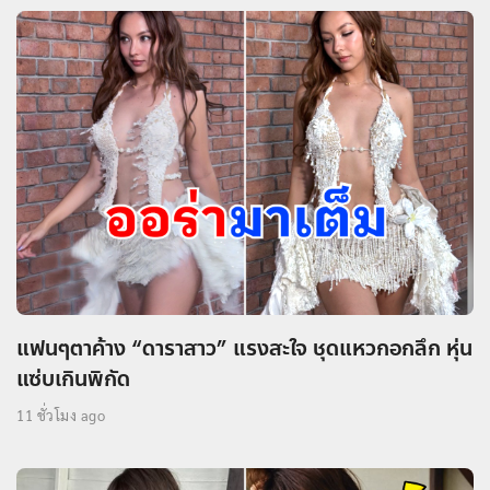
แฟนๆตาค้าง “ดาราสาว” แรงสะใจ ชุดแหวกอกลึก หุ่น
แซ่บเกินพิกัด
11 ชั่วโมง ago