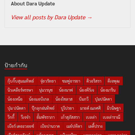
About Dara Update
View all posts by Dara Update
→
ป้ายกำกับ
กุ๊บกิ๊บสุมณทิพย์
จุ๋ยวรัทยา
ชมพู่อารยา
ดิวอริสรา
ดีเจพุฒ
นิวเคลียร์หรรษา
นุ่นวรนุช
น้องนาฟ
น้องพีร์เจ
น้องมาริน
น้องเหนือ
น้องแอบิเกล
น้องไซลาส
บีมกวี
บุ๋มปนัดดา
บุ๋ม ปนัดดา
ปุ๊กลุกฝนทิพย์
ปูไปรยา
มายด์ ณภศศิ
มิวนิษฐา
วิกกี้
วีเจจ๋า
อั้มพัชราภา
เก้าสุภัสสรา
เบลล่า
เบลล่าราณี
เบียร์ เดอะวอยซ์
เป้ยปานวาด
เมย์ปทิดา
เลดี้ปราง