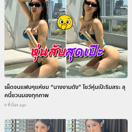
เผ็ดจนแฟนๆแห่ชม “นางงามดัง” โชว์หุ่นเป๊ะริมสระ ลุ
คนี้ชวนมองทุกภาพ
6 ชั่วโมง ago