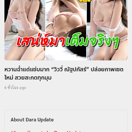
หวานฉ่ำแต่แซ่บมาก “วิววี่ ณัฐปภัสร์” ปล่อยภาพเซต
ใหม่ สวยสะกดทุกมุม
6 ชั่วโมง ago
About Dara Update