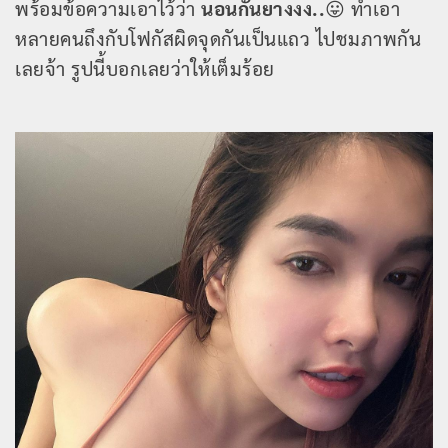
พร้อมข้อความเอาไว้ว่า
นอนกันยางงง..
😛 ทำเอา
หลายคนถึงกับโฟกัสผิดจุดกันเป็นแถว ไปชมภาพกัน
เลยจ้า รูปนี้บอกเลยว่าให้เต็มร้อย