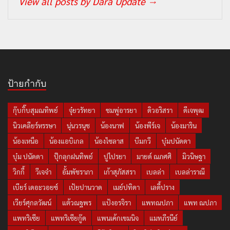
View all posts by Dara Update
→
ป้ายกำกับ
กุ๊บกิ๊บสุมณทิพย์
จุ๋ยวรัทยา
ชมพู่อารยา
ดิวอริสรา
ดีเจพุฒ
นิวเคลียร์หรรษา
นุ่นวรนุช
น้องนาฟ
น้องพีร์เจ
น้องมาริน
น้องเหนือ
น้องแอบิเกล
น้องไซลาส
บีมกวี
บุ๋มปนัดดา
บุ๋ม ปนัดดา
ปุ๊กลุกฝนทิพย์
ปูไปรยา
มายด์ ณภศศิ
มิวนิษฐา
วิกกี้
วีเจจ๋า
อั้มพัชราภา
เก้าสุภัสสรา
เบลล่า
เบลล่าราณี
เบียร์ เดอะวอยซ์
เป้ยปานวาด
เมย์ปทิดา
เลดี้ปราง
เวียร์ศุกลวัฒน์
แต้วณฐพร
แป้งอรจิรา
แพทณปภา
แพท ณปภา
แพทริเซีย
แพทริเซียกู๊ด
แพนเค้กเขมนิจ
แมทภีรนีย์