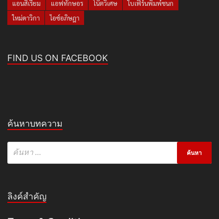
แอนสิเรียม
แอฟทักษอร
โน๊ตวิเศษ
ใบเฟิร์นพิมพ์ชนก
ใหม่ดาวิกา
ไอซ์อภิษฎา
FIND US ON FACEBOOK
ค้นหาบทความ
ลิงค์สำคัญ