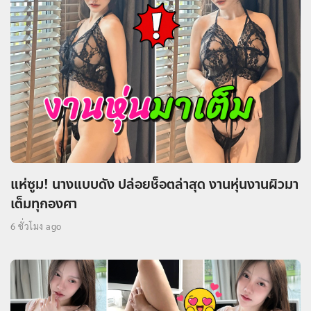
แห่ซูม! นางแบบดัง ปล่อยช็อตล่าสุด งานหุ่นงานผิวมา
เต็มทุกองศา
6 ชั่วโมง ago