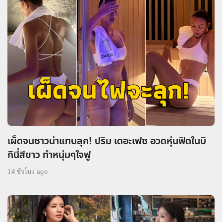
เผ็ดจนซาวน่าแทบลุก! ปริม เดอะเฟซ อวดหุ่นฟิตในบิ
กินี่สีขาว ทำหนุ่มๆใจฟู
14 ชั่วโมง ago