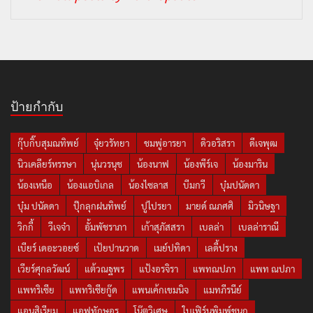
ป้ายกำกับ
กุ๊บกิ๊บสุมณทิพย์
จุ๋ยวรัทยา
ชมพู่อารยา
ดิวอริสรา
ดีเจพุฒ
นิวเคลียร์หรรษา
นุ่นวรนุช
น้องนาฟ
น้องพีร์เจ
น้องมาริน
น้องเหนือ
น้องแอบิเกล
น้องไซลาส
บีมกวี
บุ๋มปนัดดา
บุ๋ม ปนัดดา
ปุ๊กลุกฝนทิพย์
ปูไปรยา
มายด์ ณภศศิ
มิวนิษฐา
วิกกี้
วีเจจ๋า
อั้มพัชราภา
เก้าสุภัสสรา
เบลล่า
เบลล่าราณี
เบียร์ เดอะวอยซ์
เป้ยปานวาด
เมย์ปทิดา
เลดี้ปราง
เวียร์ศุกลวัฒน์
แต้วณฐพร
แป้งอรจิรา
แพทณปภา
แพท ณปภา
แพทริเซีย
แพทริเซียกู๊ด
แพนเค้กเขมนิจ
แมทภีรนีย์
แอนสิเรียม
แอฟทักษอร
โน๊ตวิเศษ
ใบเฟิร์นพิมพ์ชนก