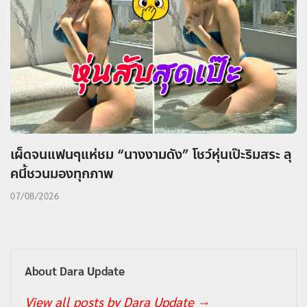
เผ็ดจนแฟนๆแห่ชม “นางงามดัง” โชว์หุ่นเป๊ะริมสระ ลุ
คนี้ชวนมองทุกภาพ
07/08/2026
About Dara Update
View all posts by Dara Update
→