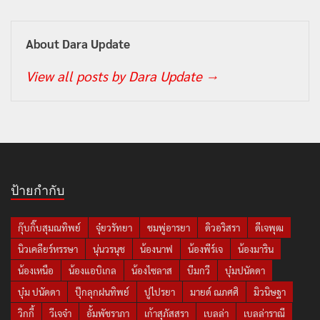
About Dara Update
View all posts by Dara Update
→
ป้ายกำกับ
กุ๊บกิ๊บสุมณทิพย์
จุ๋ยวรัทยา
ชมพู่อารยา
ดิวอริสรา
ดีเจพุฒ
นิวเคลียร์หรรษา
นุ่นวรนุช
น้องนาฟ
น้องพีร์เจ
น้องมาริน
น้องเหนือ
น้องแอบิเกล
น้องไซลาส
บีมกวี
บุ๋มปนัดดา
บุ๋ม ปนัดดา
ปุ๊กลุกฝนทิพย์
ปูไปรยา
มายด์ ณภศศิ
มิวนิษฐา
วิกกี้
วีเจจ๋า
อั้มพัชราภา
เก้าสุภัสสรา
เบลล่า
เบลล่าราณี