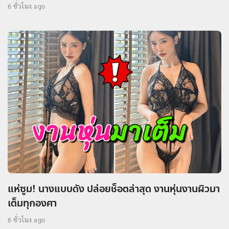
6 ชั่วโมง ago
แห่ซูม! นางแบบดัง ปล่อยช็อตล่าสุด งานหุ่นงานผิวมา
เต็มทุกองศา
6 ชั่วโมง ago