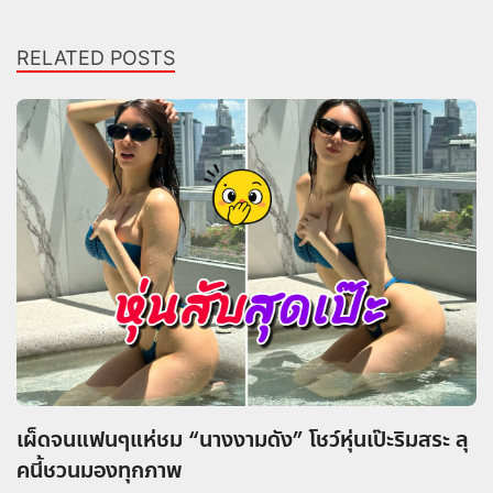
RELATED POSTS
เผ็ดจนแฟนๆแห่ชม “นางงามดัง” โชว์หุ่นเป๊ะริมสระ ลุ
คนี้ชวนมองทุกภาพ