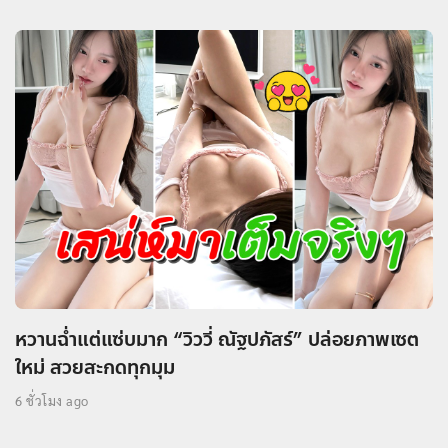
หวานฉ่ำแต่แซ่บมาก “วิววี่ ณัฐปภัสร์” ปล่อยภาพเซต
ใหม่ สวยสะกดทุกมุม
6 ชั่วโมง ago