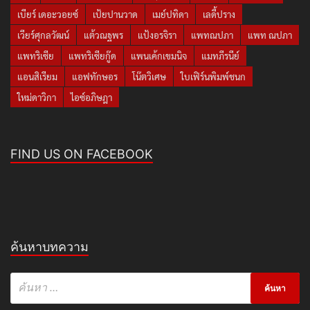
เบียร์ เดอะวอยซ์
เป้ยปานวาด
เมย์ปทิดา
เลดี้ปราง
เวียร์ศุกลวัฒน์
แต้วณฐพร
แป้งอรจิรา
แพทณปภา
แพท ณปภา
แพทริเซีย
แพทริเซียกู๊ด
แพนเค้กเขมนิจ
แมทภีรนีย์
แอนสิเรียม
แอฟทักษอร
โน๊ตวิเศษ
ใบเฟิร์นพิมพ์ชนก
ใหม่ดาวิกา
ไอซ์อภิษฎา
FIND US ON FACEBOOK
ค้นหาบทความ