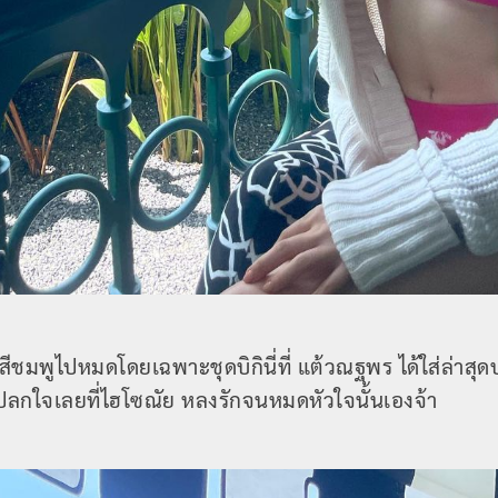
นสีชมพูไปหมดโดยเฉพาะชุดบิกินี่ที่ แต้วณฐพร ได้ใส่ล่าสุดบ
ม่แปลกใจเลยที่ไฮโซณัย หลงรักจนหมดหัวใจนั้นเองจ้า