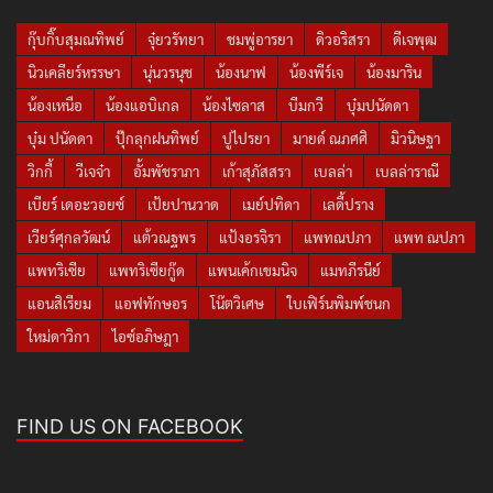
กุ๊บกิ๊บสุมณทิพย์
จุ๋ยวรัทยา
ชมพู่อารยา
ดิวอริสรา
ดีเจพุฒ
นิวเคลียร์หรรษา
นุ่นวรนุช
น้องนาฟ
น้องพีร์เจ
น้องมาริน
น้องเหนือ
น้องแอบิเกล
น้องไซลาส
บีมกวี
บุ๋มปนัดดา
บุ๋ม ปนัดดา
ปุ๊กลุกฝนทิพย์
ปูไปรยา
มายด์ ณภศศิ
มิวนิษฐา
วิกกี้
วีเจจ๋า
อั้มพัชราภา
เก้าสุภัสสรา
เบลล่า
เบลล่าราณี
เบียร์ เดอะวอยซ์
เป้ยปานวาด
เมย์ปทิดา
เลดี้ปราง
เวียร์ศุกลวัฒน์
แต้วณฐพร
แป้งอรจิรา
แพทณปภา
แพท ณปภา
แพทริเซีย
แพทริเซียกู๊ด
แพนเค้กเขมนิจ
แมทภีรนีย์
แอนสิเรียม
แอฟทักษอร
โน๊ตวิเศษ
ใบเฟิร์นพิมพ์ชนก
ใหม่ดาวิกา
ไอซ์อภิษฎา
FIND US ON FACEBOOK