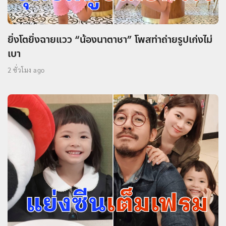
ยิ่งโตยิ่งฉายแวว “น้องนาตาชา” โพสท่าถ่ายรูปเก่งไม่
เบา
2 ชั่วโมง ago