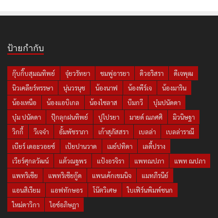
ป้ายกำกับ
กุ๊บกิ๊บสุมณทิพย์
จุ๋ยวรัทยา
ชมพู่อารยา
ดิวอริสรา
ดีเจพุฒ
นิวเคลียร์หรรษา
นุ่นวรนุช
น้องนาฟ
น้องพีร์เจ
น้องมาริน
น้องเหนือ
น้องแอบิเกล
น้องไซลาส
บีมกวี
บุ๋มปนัดดา
บุ๋ม ปนัดดา
ปุ๊กลุกฝนทิพย์
ปูไปรยา
มายด์ ณภศศิ
มิวนิษฐา
วิกกี้
วีเจจ๋า
อั้มพัชราภา
เก้าสุภัสสรา
เบลล่า
เบลล่าราณี
เบียร์ เดอะวอยซ์
เป้ยปานวาด
เมย์ปทิดา
เลดี้ปราง
เวียร์ศุกลวัฒน์
แต้วณฐพร
แป้งอรจิรา
แพทณปภา
แพท ณปภา
แพทริเซีย
แพทริเซียกู๊ด
แพนเค้กเขมนิจ
แมทภีรนีย์
แอนสิเรียม
แอฟทักษอร
โน๊ตวิเศษ
ใบเฟิร์นพิมพ์ชนก
ใหม่ดาวิกา
ไอซ์อภิษฎา