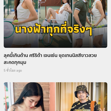
ลุคนี้เกินต้าน ศรีริต้า เจนเซ่น ชุดเทนนิสสีขาวสวย
สะกดทุกมุม
5 ชั่วโมง ago