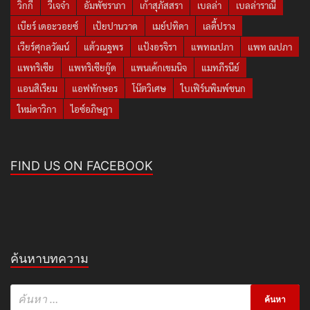
วิกกี้
วีเจจ๋า
อั้มพัชราภา
เก้าสุภัสสรา
เบลล่า
เบลล่าราณี
เบียร์ เดอะวอยซ์
เป้ยปานวาด
เมย์ปทิดา
เลดี้ปราง
เวียร์ศุกลวัฒน์
แต้วณฐพร
แป้งอรจิรา
แพทณปภา
แพท ณปภา
แพทริเซีย
แพทริเซียกู๊ด
แพนเค้กเขมนิจ
แมทภีรนีย์
แอนสิเรียม
แอฟทักษอร
โน๊ตวิเศษ
ใบเฟิร์นพิมพ์ชนก
ใหม่ดาวิกา
ไอซ์อภิษฎา
FIND US ON FACEBOOK
ค้นหาบทความ