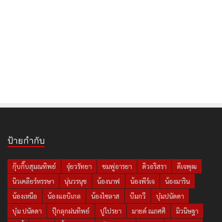
ป้ายกำกับ
กุ๊บกิ๊บสุมณทิพย์
จุ๋ยวรัทยา
ชมพู่อารยา
ดิวอริสรา
ดีเจพุฒ
นิวเคลียร์หรรษา
นุ่นวรนุช
น้องนาฟ
น้องพีร์เจ
น้องมาริน
น้องเหนือ
น้องแอบิเกล
น้องไซลาส
บีมกวี
บุ๋มปนัดดา
บุ๋ม ปนัดดา
ปุ๊กลุกฝนทิพย์
ปูไปรยา
มายด์ ณภศศิ
มิวนิษฐา