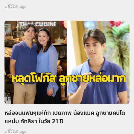
2 ชั่วโมง ago
หล่อจนแฟนๆแห่ทัก เปิดภาพ น้องแมค ลูกชายคนโต
แหม่ม คัทลียา ในวัย 21 ปี
2 ชั่วโมง ago