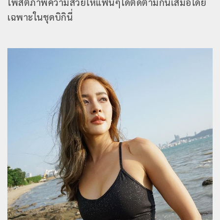
โพสต์ภาพความสวยให้แฟนๆได้ติดตามกันเสมอโดย
เฉพาะในชุดบิกินี่