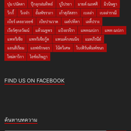
บุ๋ม ปนัดดา
ปุ๊กลุกฝนทิพย์
ปูไปรยา
มายด์ ณภศศิ
มิวนิษฐา
วิกกี้
วีเจจ๋า
อั้มพัชราภา
เก้าสุภัสสรา
เบลล่า
เบลล่าราณี
เบียร์ เดอะวอยซ์
เป้ยปานวาด
เมย์ปทิดา
เลดี้ปราง
เวียร์ศุกลวัฒน์
แต้วณฐพร
แป้งอรจิรา
แพทณปภา
แพท ณปภา
แพทริเซีย
แพทริเซียกู๊ด
แพนเค้กเขมนิจ
แมทภีรนีย์
แอนสิเรียม
แอฟทักษอร
โน๊ตวิเศษ
ใบเฟิร์นพิมพ์ชนก
ใหม่ดาวิกา
ไอซ์อภิษฎา
FIND US ON FACEBOOK
ค้นหาบทความ