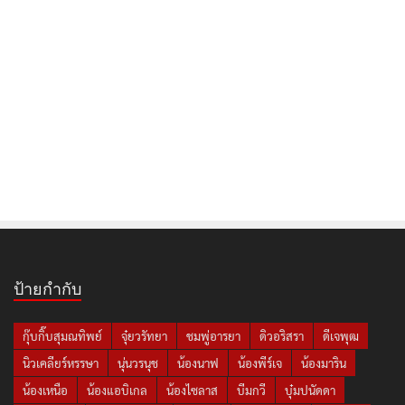
ป้ายกำกับ
กุ๊บกิ๊บสุมณทิพย์
จุ๋ยวรัทยา
ชมพู่อารยา
ดิวอริสรา
ดีเจพุฒ
นิวเคลียร์หรรษา
นุ่นวรนุช
น้องนาฟ
น้องพีร์เจ
น้องมาริน
น้องเหนือ
น้องแอบิเกล
น้องไซลาส
บีมกวี
บุ๋มปนัดดา