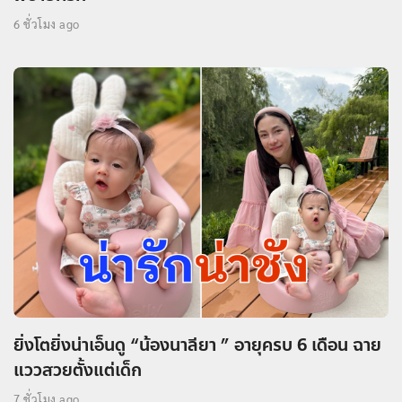
6 ชั่วโมง ago
ยิ่งโตยิ่งน่าเอ็นดู “น้องนาลียา ” อายุครบ 6 เดือน ฉาย
แววสวยตั้งแต่เด็ก
7 ชั่วโมง ago