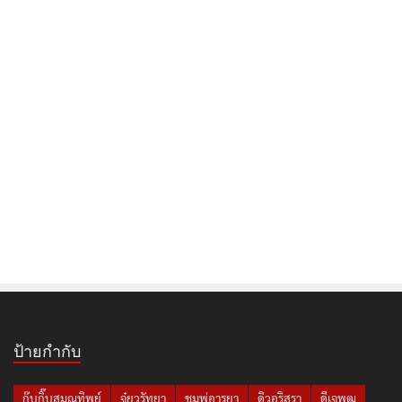
ป้ายกำกับ
กุ๊บกิ๊บสุมณทิพย์
จุ๋ยวรัทยา
ชมพู่อารยา
ดิวอริสรา
ดีเจพุฒ