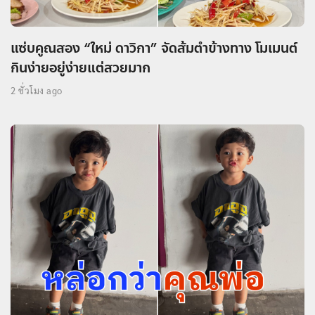
แซ่บคูณสอง “ใหม่ ดาวิกา” จัดส้มตำข้างทาง โมเมนต์
กินง่ายอยู่ง่ายแต่สวยมาก
2 ชั่วโมง ago