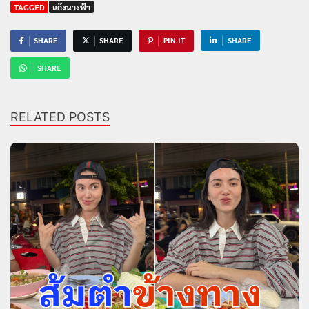
TAGGED
แก๊งนางฟ้า
SHARE
SHARE
PIN IT
SHARE
SHARE
RELATED POSTS