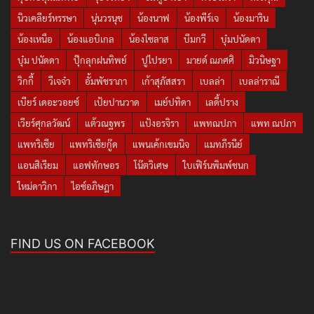
นิวเคลียร์หรรษา
นุ่นวรนุช
น้องนาฟ
น้องพีร์เจ
น้องมาริน
น้องเหนือ
น้องแอบิเกล
น้องไซลาส
บีมกวี
บุ๋มปนัดดา
บุ๋ม ปนัดดา
ปุ๊กลุกฝนทิพย์
ปูไปรยา
มายด์ ณภศศิ
มิวนิษฐา
วิกกี้
วีเจจ๋า
อั้มพัชราภา
เก้าสุภัสสรา
เบลล่า
เบลล่าราณี
เบียร์ เดอะวอยซ์
เป้ยปานวาด
เมย์ปทิดา
เลดี้ปราง
เวียร์ศุกลวัฒน์
แต้วณฐพร
แป้งอรจิรา
แพทณปภา
แพท ณปภา
แพทริเซีย
แพทริเซียกู๊ด
แพนเค้กเขมนิจ
แมทภีรนีย์
แอนสิเรียม
แอฟทักษอร
โน๊ตวิเศษ
ใบเฟิร์นพิมพ์ชนก
ใหม่ดาวิกา
ไอซ์อภิษฎา
FIND US ON FACEBOOK