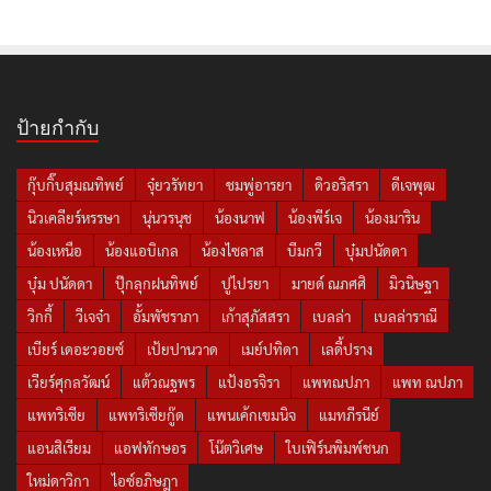
ป้ายกำกับ
กุ๊บกิ๊บสุมณทิพย์
จุ๋ยวรัทยา
ชมพู่อารยา
ดิวอริสรา
ดีเจพุฒ
นิวเคลียร์หรรษา
นุ่นวรนุช
น้องนาฟ
น้องพีร์เจ
น้องมาริน
น้องเหนือ
น้องแอบิเกล
น้องไซลาส
บีมกวี
บุ๋มปนัดดา
บุ๋ม ปนัดดา
ปุ๊กลุกฝนทิพย์
ปูไปรยา
มายด์ ณภศศิ
มิวนิษฐา
วิกกี้
วีเจจ๋า
อั้มพัชราภา
เก้าสุภัสสรา
เบลล่า
เบลล่าราณี
เบียร์ เดอะวอยซ์
เป้ยปานวาด
เมย์ปทิดา
เลดี้ปราง
เวียร์ศุกลวัฒน์
แต้วณฐพร
แป้งอรจิรา
แพทณปภา
แพท ณปภา
แพทริเซีย
แพทริเซียกู๊ด
แพนเค้กเขมนิจ
แมทภีรนีย์
แอนสิเรียม
แอฟทักษอร
โน๊ตวิเศษ
ใบเฟิร์นพิมพ์ชนก
ใหม่ดาวิกา
ไอซ์อภิษฎา