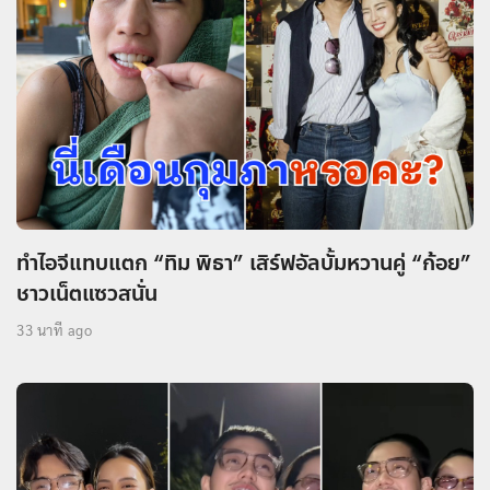
ทำไอจีแทบแตก “ทิม พิธา” เสิร์ฟอัลบั้มหวานคู่ “ก้อย”
ชาวเน็ตแซวสนั่น
33 นาที ago