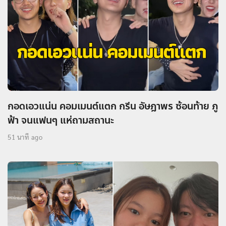
กอดเอวแน่น คอมเมนต์แตก กรีน อัษฎาพร ซ้อนท้าย ภู
ฟ้า จนแฟนๆ แห่ถามสถานะ
51 นาที ago