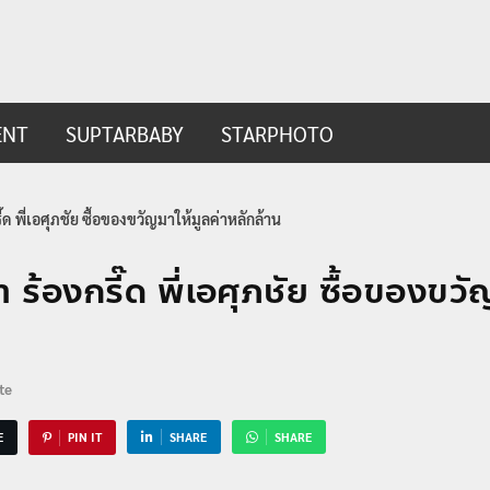
ip.com
t
ENT
SUPTARBABY
STARPHOTO
ี๊ด พี่เอศุภชัย ซื้อของขวัญมาให้มูลค่าหลักล้าน
า ร้องกรี๊ด พี่เอศุภชัย ซื้อของขวั
te
E
PIN IT
SHARE
SHARE