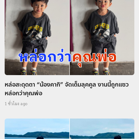
หล่อสะดุดตา “น้องคากิ” จัดเต็มลุคคูล งานนี้ถูกแซว
หล่อกว่าคุณพ่อ
1 ชั่วโมง ago