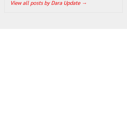
View all posts by Dara Update
→