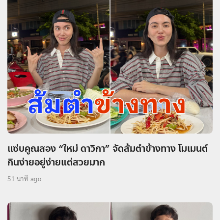
แซ่บคูณสอง “ใหม่ ดาวิกา” จัดส้มตำข้างทาง โมเมนต์
กินง่ายอยู่ง่ายแต่สวยมาก
51 นาที ago