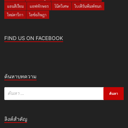
แอนสิเรียม
แอฟทักษอร
โน๊ตวิเศษ
ใบเฟิร์นพิมพ์ชนก
ใหม่ดาวิกา
ไอซ์อภิษฎา
FIND US ON FACEBOOK
ค้นหาบทความ
ลิงค์สำคัญ