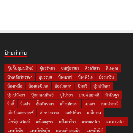
ป้ายกำกับ
กุ๊บกิ๊บสุมณทิพย์
จุ๋ยวรัทยา
ชมพู่อารยา
ดิวอริสรา
ดีเจพุฒ
นิวเคลียร์หรรษา
นุ่นวรนุช
น้องนาฟ
น้องพีร์เจ
น้องมาริน
น้องเหนือ
น้องแอบิเกล
น้องไซลาส
บีมกวี
บุ๋มปนัดดา
บุ๋ม ปนัดดา
ปุ๊กลุกฝนทิพย์
ปูไปรยา
มายด์ ณภศศิ
มิวนิษฐา
วิกกี้
วีเจจ๋า
อั้มพัชราภา
เก้าสุภัสสรา
เบลล่า
เบลล่าราณี
เบียร์ เดอะวอยซ์
เป้ยปานวาด
เมย์ปทิดา
เลดี้ปราง
เวียร์ศุกลวัฒน์
แต้วณฐพร
แป้งอรจิรา
แพทณปภา
แพท ณปภา
แพทริเซีย
แพทริเซียกู๊ด
แพนเค้กเขมนิจ
แมทภีรนีย์