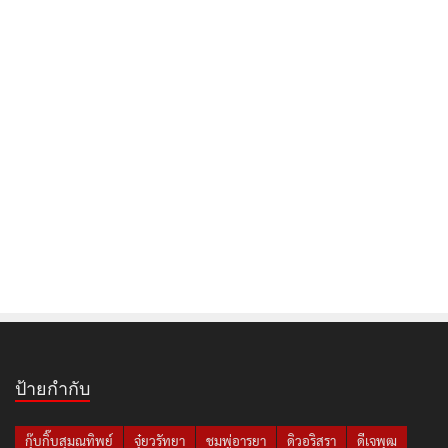
ป้ายกำกับ
กุ๊บกิ๊บสุมณทิพย์
จุ๋ยวรัทยา
ชมพู่อารยา
ดิวอริสรา
ดีเจพุฒ