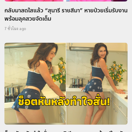
กลับมาสดใสแล้ว “สุนารี ราชสีมา” หายป่วยเริ่มรับงาน
พร้อมลุคสวยจัดเต็ม
7 ชั่วโมง ago