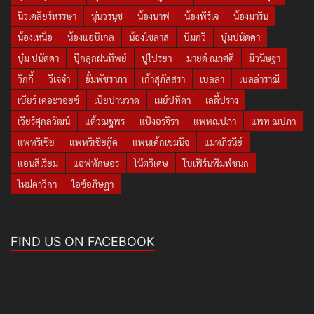
นิวเคลียร์หรรษา
นุ่นวรนุช
น้องนาฟ
น้องพีร์เจ
น้องมาริน
น้องเหนือ
น้องแอบิเกล
น้องไซลาส
บีมกวี
บุ๋มปนัดดา
บุ๋ม ปนัดดา
ปุ๊กลุกฝนทิพย์
ปูไปรยา
มายด์ ณภศศิ
มิวนิษฐา
วิกกี้
วีเจจ๋า
อั้มพัชราภา
เก้าสุภัสสรา
เบลล่า
เบลล่าราณี
เบียร์ เดอะวอยซ์
เป้ยปานวาด
เมย์ปทิดา
เลดี้ปราง
เวียร์ศุกลวัฒน์
แต้วณฐพร
แป้งอรจิรา
แพทณปภา
แพท ณปภา
แพทริเซีย
แพทริเซียกู๊ด
แพนเค้กเขมนิจ
แมทภีรนีย์
แอนสิเรียม
แอฟทักษอร
โน๊ตวิเศษ
ใบเฟิร์นพิมพ์ชนก
ใหม่ดาวิกา
ไอซ์อภิษฎา
FIND US ON FACEBOOK