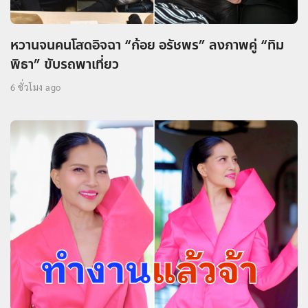
หวานจนคนโสดอิจฉา “ก้อย อรัชพร” ลงภาพคู่ “ทิม
พิธา” ขับรถพาเที่ยว
6 ชั่วโมง ago