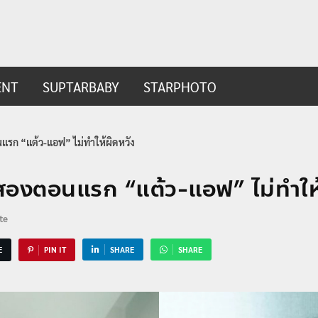
ip.com
t
ENT
SUPTARBABY
STARPHOTO
นแรก “แต้ว-แอฟ” ไม่ทำให้ผิดหวัง
ง สองตอนแรก “แต้ว-แอฟ” ไม่ทำให
te
E
PIN IT
SHARE
SHARE