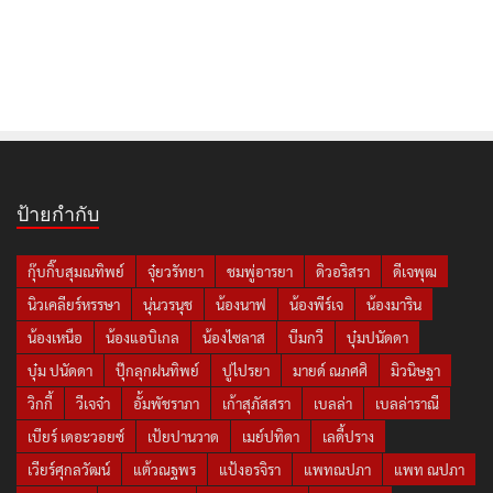
ป้ายกำกับ
กุ๊บกิ๊บสุมณทิพย์
จุ๋ยวรัทยา
ชมพู่อารยา
ดิวอริสรา
ดีเจพุฒ
นิวเคลียร์หรรษา
นุ่นวรนุช
น้องนาฟ
น้องพีร์เจ
น้องมาริน
น้องเหนือ
น้องแอบิเกล
น้องไซลาส
บีมกวี
บุ๋มปนัดดา
บุ๋ม ปนัดดา
ปุ๊กลุกฝนทิพย์
ปูไปรยา
มายด์ ณภศศิ
มิวนิษฐา
วิกกี้
วีเจจ๋า
อั้มพัชราภา
เก้าสุภัสสรา
เบลล่า
เบลล่าราณี
เบียร์ เดอะวอยซ์
เป้ยปานวาด
เมย์ปทิดา
เลดี้ปราง
เวียร์ศุกลวัฒน์
แต้วณฐพร
แป้งอรจิรา
แพทณปภา
แพท ณปภา