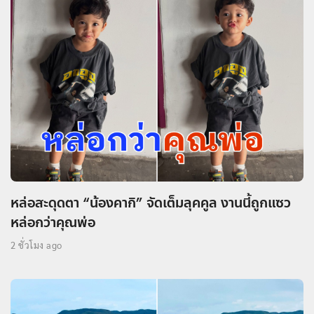
หล่อสะดุดตา “น้องคากิ” จัดเต็มลุคคูล งานนี้ถูกแซว
หล่อกว่าคุณพ่อ
2 ชั่วโมง ago