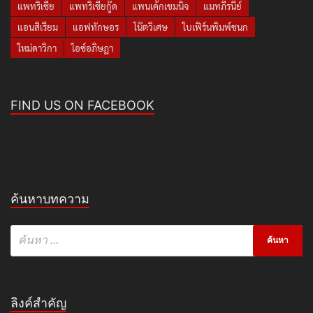
แพทริเซีย
แพทริเซียกู๊ด
แพนเค้กเขมนิจ
แมทภีรนีย์
แอนสิเรียม
แอฟทักษอร
โน๊ตวิเศษ
ใบเฟิร์นพิมพ์ชนก
ใหม่ดาวิกา
ไอซ์อภิษฎา
FIND US ON FACEBOOK
ค้นหาบทความ
ลิงค์สำคัญ