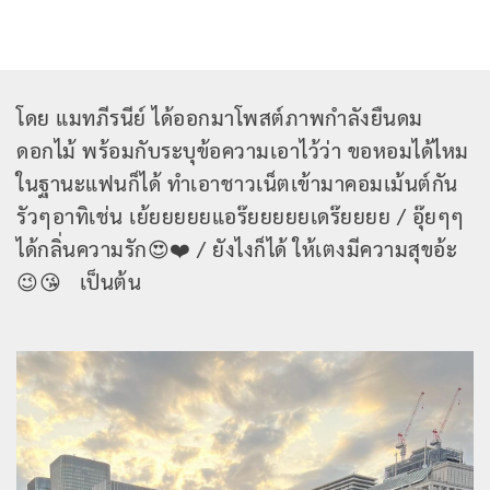
โดย แมทภีรนีย์ ได้ออกมาโพสต์ภาพกำลังยืนดม
ดอกไม้ พร้อมกับระบุข้อความเอาไว้ว่า ขอหอมได้ไหม
ในฐานะแฟนก็ได้ ทำเอาชาวเน็ตเข้ามาคอมเม้นต์กัน
รัวๆอาทิเช่น เย้ยยยยยแอร๊ยยยยยเดร๊ยยยย / อุ๊ยๆๆ
ได้กลิ่นความรัก😍❤️ / ยังไงก็ได้ ให้เตงมีความสุขอ้ะ
😉😘 เป็นต้น