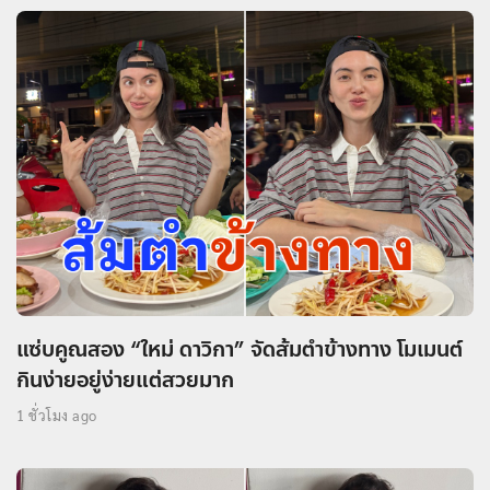
แซ่บคูณสอง “ใหม่ ดาวิกา” จัดส้มตำข้างทาง โมเมนต์
กินง่ายอยู่ง่ายแต่สวยมาก
1 ชั่วโมง ago