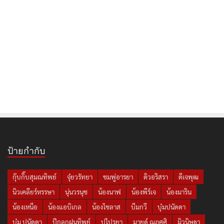
ป้ายกำกับ
กุ๊บกิ๊บสุมณทิพย์
จุ๋ยวรัทยา
ชมพู่อารยา
ดิวอริสรา
ดีเจพุฒ
นิวเคลียร์หรรษา
นุ่นวรนุช
น้องนาฟ
น้องพีร์เจ
น้องมาริน
น้องเหนือ
น้องแอบิเกล
น้องไซลาส
บีมกวี
บุ๋มปนัดดา
บุ๋ม ปนัดดา
ปุ๊กลุกฝนทิพย์
ปูไปรยา
มายด์ ณภศศิ
มิวนิษฐา