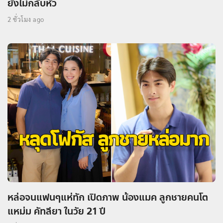
ยังไม่กลับหัว
2 ชั่วโมง ago
หล่อจนแฟนๆแห่ทัก เปิดภาพ น้องแมค ลูกชายคนโต
แหม่ม คัทลียา ในวัย 21 ปี