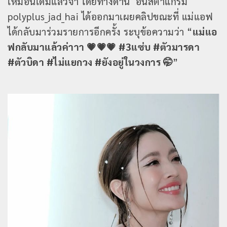
เหมือนเดิมแล้วจ้า โดยทางด้าน อินสตาแกรม
polyplus_jad_hai ได้ออกมาเผยคลิปขณะที่ แม่แอฟ
ได้กลับมาร่วมรายการอีกครั้ง ระบุข้อความว่า “
แม่แอ
ฟกลับมาแล้วค่าาา 💗💗💗 #3แซ่บ #ตัวมารดา
#ตัวบิดา #ไม่แยกวง #ยังอยู่ในวงการ 🤭
”