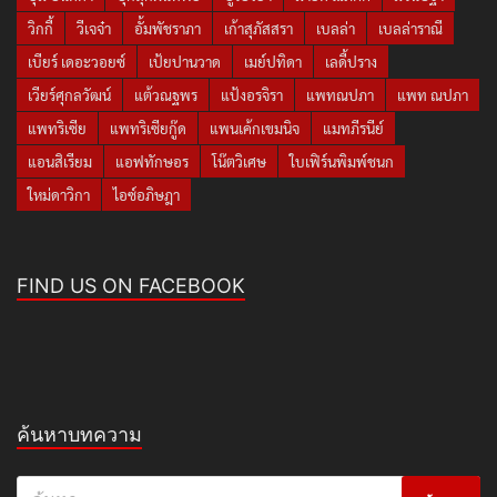
วิกกี้
วีเจจ๋า
อั้มพัชราภา
เก้าสุภัสสรา
เบลล่า
เบลล่าราณี
เบียร์ เดอะวอยซ์
เป้ยปานวาด
เมย์ปทิดา
เลดี้ปราง
เวียร์ศุกลวัฒน์
แต้วณฐพร
แป้งอรจิรา
แพทณปภา
แพท ณปภา
แพทริเซีย
แพทริเซียกู๊ด
แพนเค้กเขมนิจ
แมทภีรนีย์
แอนสิเรียม
แอฟทักษอร
โน๊ตวิเศษ
ใบเฟิร์นพิมพ์ชนก
ใหม่ดาวิกา
ไอซ์อภิษฎา
FIND US ON FACEBOOK
ค้นหาบทความ