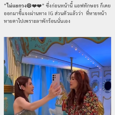
“
ไม่แยกวง😄❤️❤️
” ซึ่งก่อนหน้านี้ แอฟทักษอร ก็เคย
ออกมาชี้แจงผ่านทาง IG ส่วนตัวแล้วว่า ที่หายหน้า
หายตาไปเพราะลาพักร้อนนั่นเอง