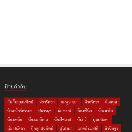
ป้ายกำกับ
กุ๊บกิ๊บสุมณทิพย์
จุ๋ยวรัทยา
ชมพู่อารยา
ดิวอริสรา
ดีเจพุฒ
นิวเคลียร์หรรษา
นุ่นวรนุช
น้องนาฟ
น้องพีร์เจ
น้องมาริน
น้องเหนือ
น้องแอบิเกล
น้องไซลาส
บีมกวี
บุ๋มปนัดดา
บุ๋ม ปนัดดา
ปุ๊กลุกฝนทิพย์
ปูไปรยา
มายด์ ณภศศิ
มิวนิษฐา