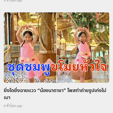
5 ชั่วโมง ago
ยิ่งโตยิ่งฉายแวว “น้องนาตาชา” โพสท่าถ่ายรูปเก่งไม่
เบา
6 ชั่วโมง ago