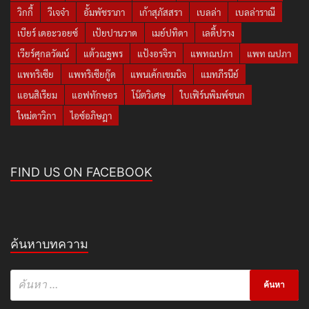
วิกกี้
วีเจจ๋า
อั้มพัชราภา
เก้าสุภัสสรา
เบลล่า
เบลล่าราณี
เบียร์ เดอะวอยซ์
เป้ยปานวาด
เมย์ปทิดา
เลดี้ปราง
เวียร์ศุกลวัฒน์
แต้วณฐพร
แป้งอรจิรา
แพทณปภา
แพท ณปภา
แพทริเซีย
แพทริเซียกู๊ด
แพนเค้กเขมนิจ
แมทภีรนีย์
แอนสิเรียม
แอฟทักษอร
โน๊ตวิเศษ
ใบเฟิร์นพิมพ์ชนก
ใหม่ดาวิกา
ไอซ์อภิษฎา
FIND US ON FACEBOOK
ค้นหาบทความ