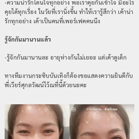
-ความน่ารักโดนใจทุกอย่าง พอเราคุยกันเข้าใจ มีอะไร
คุยได้ทุกเรื่อง ในวัยที่เรานิ่งขึ้น ทำให้เรารู้สึกว่า เค้าน่า
รักทุกอย่าง เค้าเป็นคนที่เพอร์เฟคคนนึง
รู้จักกันมานานแล้ว
-รู้จักกันมานานละ อายุห่างกันไม่เยอะ แต่เค้าดูเด็ก
ทางทีมงานกระซิบบันเทิงก็ต้องขอแสดงความยินดีกับ
พี่เวียร์ศุกลวัฒน์ไว้ณที่นี้ด้วยนะคะ