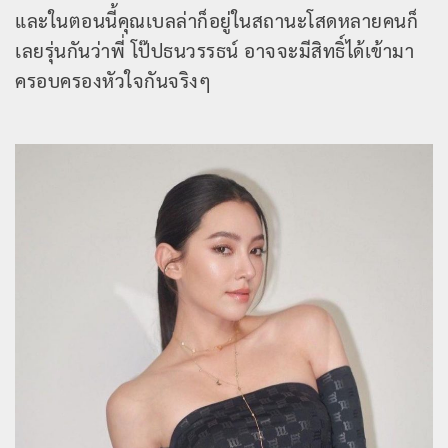
และในตอนนี้คุณเบลล่าก็อยู่ในสถานะโสดหลายคนก็
เลยรุ่นกันว่าพี่ โป๊ปธนวรรธน์ อาจจะมีสิทธิ์ได้เข้ามา
ครอบครองหัวใจกันจริงๆ