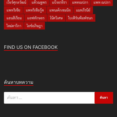
เวียร์ศุกลวัฒน์
แต้วณฐพร
แป้งอรจิรา
แพทณปภา
แพท ณปภา
แพทริเซีย
แพทริเซียกู๊ด
แพนเค้กเขมนิจ
แมทภีรนีย์
แอนสิเรียม
แอฟทักษอร
โน๊ตวิเศษ
ใบเฟิร์นพิมพ์ชนก
ใหม่ดาวิกา
ไอซ์อภิษฎา
FIND US ON FACEBOOK
ค้นหาบทความ