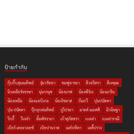
ป้ายกำกับ
กุ๊บกิ๊บสุมณทิพย์
จุ๋ยวรัทยา
ชมพู่อารยา
ดิวอริสรา
ดีเจพุฒ
นิวเคลียร์หรรษา
นุ่นวรนุช
น้องนาฟ
น้องพีร์เจ
น้องมาริน
น้องเหนือ
น้องแอบิเกล
น้องไซลาส
บีมกวี
บุ๋มปนัดดา
บุ๋ม ปนัดดา
ปุ๊กลุกฝนทิพย์
ปูไปรยา
มายด์ ณภศศิ
มิวนิษฐา
วิกกี้
วีเจจ๋า
อั้มพัชราภา
เก้าสุภัสสรา
เบลล่า
เบลล่าราณี
เบียร์ เดอะวอยซ์
เป้ยปานวาด
เมย์ปทิดา
เลดี้ปราง