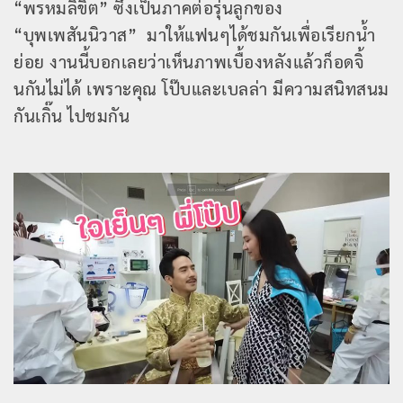
“พรหมลิขิต” ซึ่งเป็นภาคต่อรุ่นลูกของ
“บุพเพสันนิวาส” มาให้แฟนๆได้ชมกันเพื่อเรียกน้ำ
ย่อย งานนี้บอกเลยว่าเห็นภาพเบื้องหลังแล้วก็อดจิ้
นกันไม่ได้ เพราะคุณ โป๊บและเบลล่า มีความสนิทสนม
กันเกิ๊น ไปชมกัน