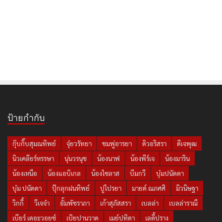
ป้ายกำกับ
กุ๊บกิ๊บสุมณทิพย์
จุ๋ยวรัทยา
ชมพู่อารยา
ดิวอริสรา
ดีเจพุฒ
นิวเคลียร์หรรษา
นุ่นวรนุช
น้องนาฟ
น้องพีร์เจ
น้องมาริน
น้องเหนือ
น้องแอบิเกล
น้องไซลาส
บีมกวี
บุ๋มปนัดดา
บุ๋ม ปนัดดา
ปุ๊กลุกฝนทิพย์
ปูไปรยา
มายด์ ณภศศิ
มิวนิษฐา
วิกกี้
วีเจจ๋า
อั้มพัชราภา
เก้าสุภัสสรา
เบลล่า
เบลล่าราณี
เบียร์ เดอะวอยซ์
เป้ยปานวาด
เมย์ปทิดา
เลดี้ปราง