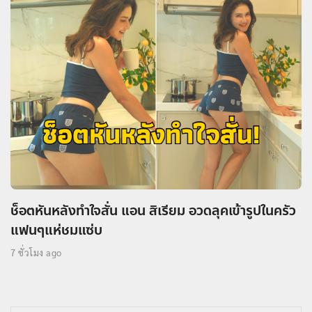
ช็อตหันหลังทำใจสั่น แอน สิเรียม อวดลุคเข้ารูปในครัว
แฟนๆแห่ชมแซ่บ
7 ชั่วโมง ago