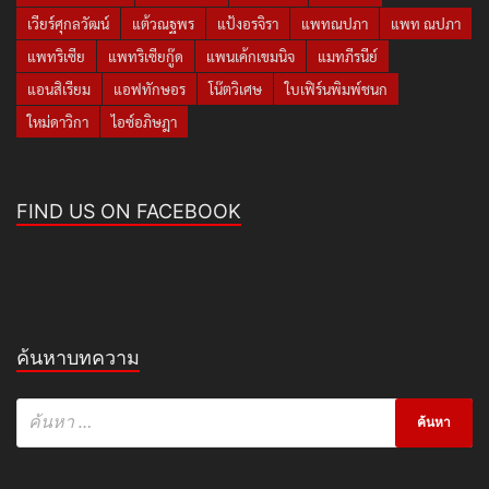
เวียร์ศุกลวัฒน์
แต้วณฐพร
แป้งอรจิรา
แพทณปภา
แพท ณปภา
แพทริเซีย
แพทริเซียกู๊ด
แพนเค้กเขมนิจ
แมทภีรนีย์
แอนสิเรียม
แอฟทักษอร
โน๊ตวิเศษ
ใบเฟิร์นพิมพ์ชนก
ใหม่ดาวิกา
ไอซ์อภิษฎา
FIND US ON FACEBOOK
ค้นหาบทความ