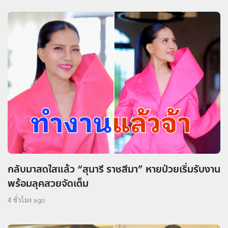
กลับมาสดใสแล้ว “สุนารี ราชสีมา” หายป่วยเริ่มรับงาน
พร้อมลุคสวยจัดเต็ม
4 ชั่วโมง ago