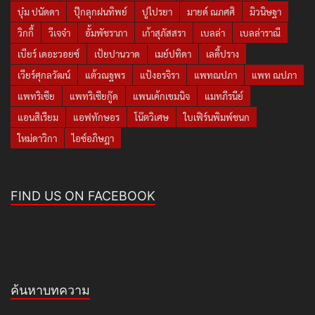
บุ๋ม ปนัดดา
ปุ๊กลุกฝนทิพย์
ปูไปรยา
มายด์ ณภศศิ
มิวนิษฐา
วิกกี้
วีเจจ๋า
อั้มพัชราภา
เก้าสุภัสสรา
เบลล่า
เบลล่าราณี
เบียร์ เดอะวอยซ์
เป้ยปานวาด
เมย์ปทิดา
เลดี้ปราง
เวียร์ศุกลวัฒน์
แต้วณฐพร
แป้งอรจิรา
แพทณปภา
แพท ณปภา
แพทริเซีย
แพทริเซียกู๊ด
แพนเค้กเขมนิจ
แมทภีรนีย์
แอนสิเรียม
แอฟทักษอร
โน๊ตวิเศษ
ใบเฟิร์นพิมพ์ชนก
ใหม่ดาวิกา
ไอซ์อภิษฎา
FIND US ON FACEBOOK
ค้นหาบทความ