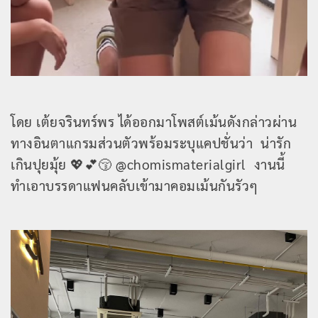
โดย เต้ยจรินทร์พร ได้ออกมาโพสต์เม้นดังกล่าวผ่าน
ทางอินตาแกรมส่วนตัวพร้อมระบุแคปชั่นว่า น่ารัก
เกินปุยมุ้ย 💖💕😚 @chomismaterialgirl งานนี้
ทำเอาบรรดาแฟนคลับเข้ามาคอมเม้นกันรัวๆ