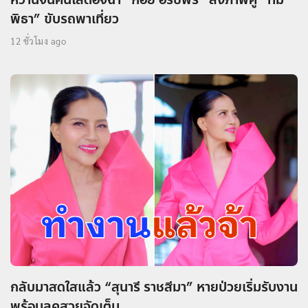
พิธา” ขับรถพาเที่ยว
12 ชั่วโมง ago
กลับมาสดใสแล้ว “สุนารี ราชสีมา” หายป่วยเริ่มรับงาน
พร้อมลุคสวยจัดเต็ม