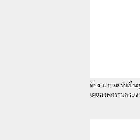
ต้องบอกเลยว่าเป็นค
เผยภาพความสวยแบบส