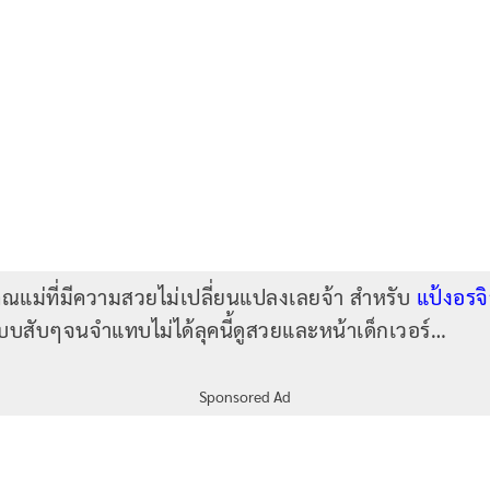
ุณแม่ที่มีความสวยไม่เปลี่ยนแปลงเลยจ้า สำหรับ
แป้งอรจ
ับๆจนจำแทบไม่ได้ลุคนี้ดูสวยและหน้าเด็กเวอร์…
Sponsored Ad