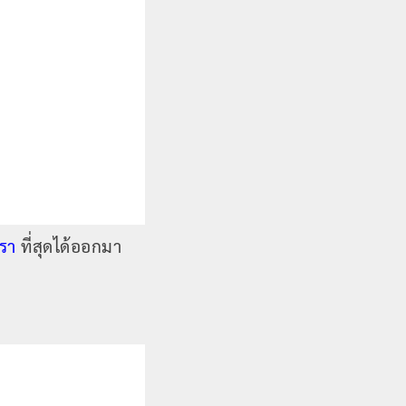
ิรา
ที่สุดได้ออกมา