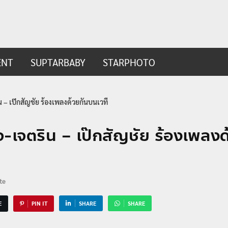
ip.com
t
ENT
SUPTARBABY
STARPHOTO
น – เป๊กสัญชัย ร้องเพลงด้วยกันบนเวที
เจ-เจตริน – เป๊กสัญชัย ร้องเพลง
te
E
PIN IT
SHARE
SHARE