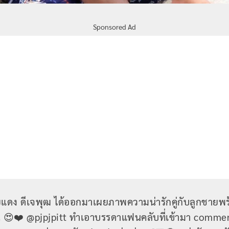
Sponsored Ad
ยแดง ดีเจพุฒ ได้ออกมาเผยภาพความน่ารักคู่กับลูกชายพร
าน 😍❤️ @pjpjpitt ทำเอาบรรดาแฟนคลับที่เข้ามา comm