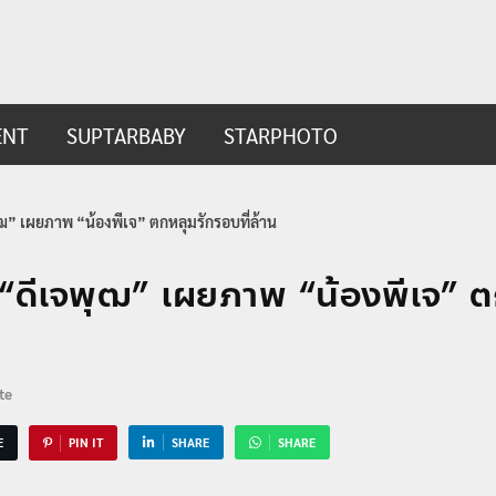
ip.com
t
ENT
SUPTARBABY
STARPHOTO
พุฒ” เผยภาพ “น้องพีเจ” ตกหลุมรักรอบที่ล้าน
่ “ดีเจพุฒ” เผยภาพ “น้องพีเจ” ต
te
E
PIN IT
SHARE
SHARE