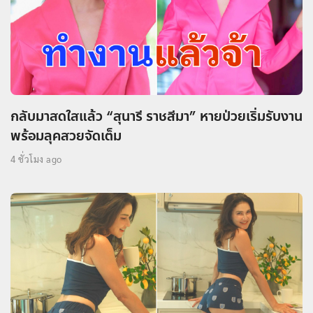
กลับมาสดใสแล้ว “สุนารี ราชสีมา” หายป่วยเริ่มรับงาน
พร้อมลุคสวยจัดเต็ม
4 ชั่วโมง ago