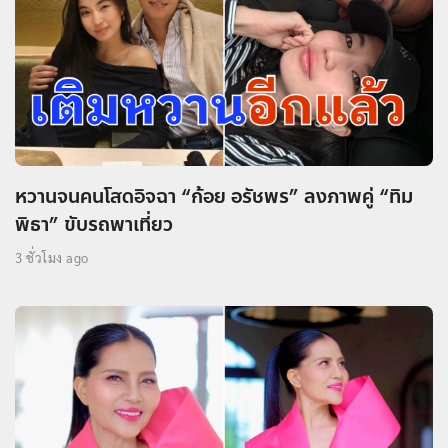
หวานจนคนโสดอิจฉา “ก้อย อรัชพร” ลงภาพคู่ “ทิม
พิธา” ขับรถพาเที่ยว
3 ชั่วโมง ago