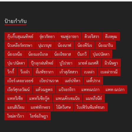
ป้ายกำกับ
กุ๊บกิ๊บสุมณทิพย์
จุ๋ยวรัทยา
ชมพู่อารยา
ดิวอริสรา
ดีเจพุฒ
นิวเคลียร์หรรษา
นุ่นวรนุช
น้องนาฟ
น้องพีร์เจ
น้องมาริน
น้องเหนือ
น้องแอบิเกล
น้องไซลาส
บีมกวี
บุ๋มปนัดดา
บุ๋ม ปนัดดา
ปุ๊กลุกฝนทิพย์
ปูไปรยา
มายด์ ณภศศิ
มิวนิษฐา
วิกกี้
วีเจจ๋า
อั้มพัชราภา
เก้าสุภัสสรา
เบลล่า
เบลล่าราณี
เบียร์ เดอะวอยซ์
เป้ยปานวาด
เมย์ปทิดา
เลดี้ปราง
เวียร์ศุกลวัฒน์
แต้วณฐพร
แป้งอรจิรา
แพทณปภา
แพท ณปภา
แพทริเซีย
แพทริเซียกู๊ด
แพนเค้กเขมนิจ
แมทภีรนีย์
แอนสิเรียม
แอฟทักษอร
โน๊ตวิเศษ
ใบเฟิร์นพิมพ์ชนก
ใหม่ดาวิกา
ไอซ์อภิษฎา