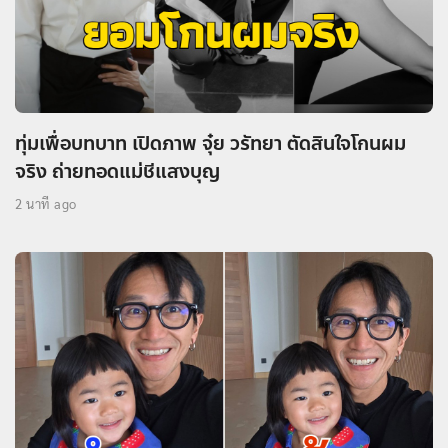
ทุ่มเพื่อบทบาท เปิดภาพ จุ๋ย วรัทยา ตัดสินใจโกนผม
จริง ถ่ายทอดแม่ชีแสงบุญ
2 นาที ago