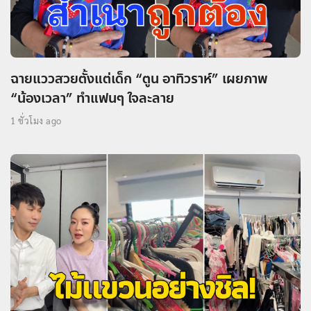
ฉายแววสวยตั้งแต่เด็ก “ตูน อาทิวราห์” เผยภาพ
“น้องเวลา” ทำแฟนๆ ใจละลาย
1 ชั่วโมง ago