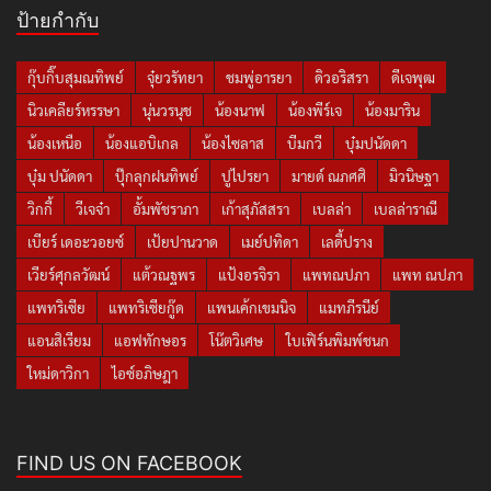
ป้ายกำกับ
กุ๊บกิ๊บสุมณทิพย์
จุ๋ยวรัทยา
ชมพู่อารยา
ดิวอริสรา
ดีเจพุฒ
นิวเคลียร์หรรษา
นุ่นวรนุช
น้องนาฟ
น้องพีร์เจ
น้องมาริน
น้องเหนือ
น้องแอบิเกล
น้องไซลาส
บีมกวี
บุ๋มปนัดดา
บุ๋ม ปนัดดา
ปุ๊กลุกฝนทิพย์
ปูไปรยา
มายด์ ณภศศิ
มิวนิษฐา
วิกกี้
วีเจจ๋า
อั้มพัชราภา
เก้าสุภัสสรา
เบลล่า
เบลล่าราณี
เบียร์ เดอะวอยซ์
เป้ยปานวาด
เมย์ปทิดา
เลดี้ปราง
เวียร์ศุกลวัฒน์
แต้วณฐพร
แป้งอรจิรา
แพทณปภา
แพท ณปภา
แพทริเซีย
แพทริเซียกู๊ด
แพนเค้กเขมนิจ
แมทภีรนีย์
แอนสิเรียม
แอฟทักษอร
โน๊ตวิเศษ
ใบเฟิร์นพิมพ์ชนก
ใหม่ดาวิกา
ไอซ์อภิษฎา
FIND US ON FACEBOOK