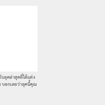
ลุคล่าสุดที่ได้แต่ง
 บอกเลยว่าลุคนี้คุณ