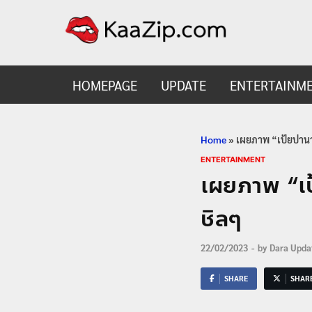
KaaZ
Entertainmen
HOMEPAGE
UPDATE
ENTERTAINM
Home
»
เผยภาพ “เป้ยปานว
ENTERTAINMENT
เผยภาพ “เป
ชิลๆ
22/02/2023
-
by
Dara Upda
SHARE
SHAR