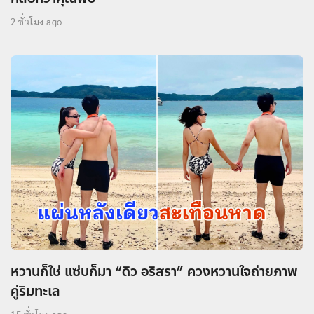
2 ชั่วโมง ago
หวานก็ใช่ แซ่บก็มา “ดิว อริสรา” ควงหวานใจถ่ายภาพ
คู่ริมทะเล