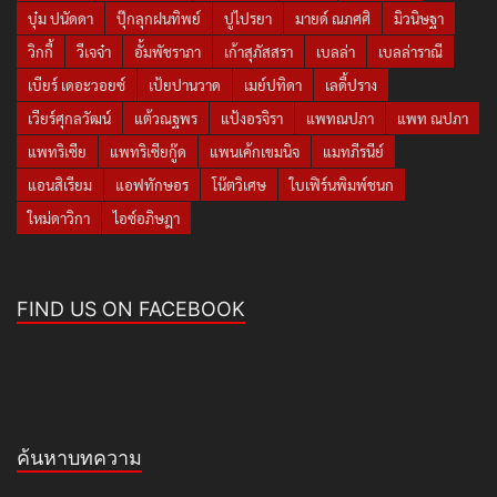
บุ๋ม ปนัดดา
ปุ๊กลุกฝนทิพย์
ปูไปรยา
มายด์ ณภศศิ
มิวนิษฐา
วิกกี้
วีเจจ๋า
อั้มพัชราภา
เก้าสุภัสสรา
เบลล่า
เบลล่าราณี
เบียร์ เดอะวอยซ์
เป้ยปานวาด
เมย์ปทิดา
เลดี้ปราง
เวียร์ศุกลวัฒน์
แต้วณฐพร
แป้งอรจิรา
แพทณปภา
แพท ณปภา
แพทริเซีย
แพทริเซียกู๊ด
แพนเค้กเขมนิจ
แมทภีรนีย์
แอนสิเรียม
แอฟทักษอร
โน๊ตวิเศษ
ใบเฟิร์นพิมพ์ชนก
ใหม่ดาวิกา
ไอซ์อภิษฎา
FIND US ON FACEBOOK
ค้นหาบทความ