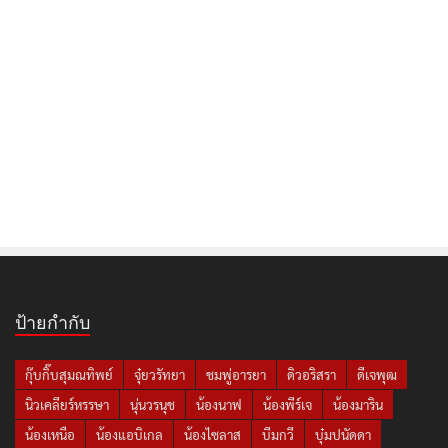
ป้ายกำกับ
กุ๊บกิ๊บสุมณทิพย์
จุ๋ยวรัทยา
ชมพู่อารยา
ดิวอริสรา
ดีเจพุฒ
นิวเคลียร์หรรษา
นุ่นวรนุช
น้องนาฟ
น้องพีร์เจ
น้องมาริน
น้องเหนือ
น้องแอบิเกล
น้องไซลาส
บีมกวี
บุ๋มปนัดดา