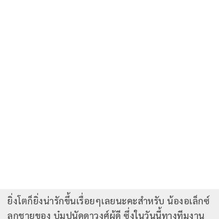
ยิ่งโตก็ยิ่งน่ารักขึ้นเรื่อยๆเลยนะคะสำหรับ น้องอเล็กซ์
ลูกชายของ บุ๋มปนัดดาวงศ์ผู้ดี ซึ่งในวันนี้ทางทีมงาน