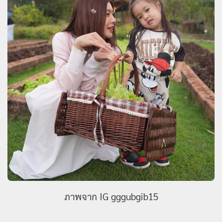
ภาพจาก IG gggubgib15