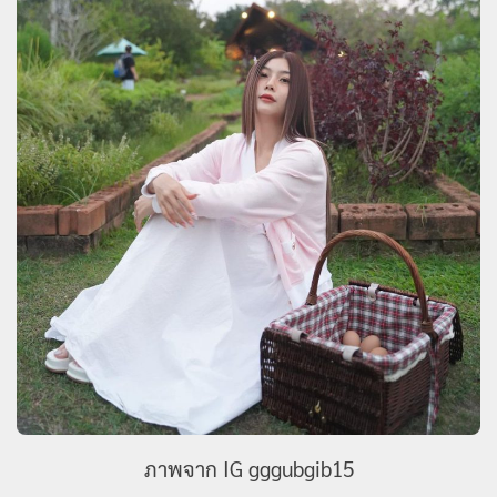
ภาพจาก IG gggubgib15