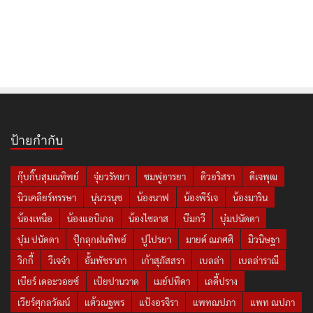
ป้ายกำกับ
กุ๊บกิ๊บสุมณทิพย์
จุ๋ยวรัทยา
ชมพู่อารยา
ดิวอริสรา
ดีเจพุฒ
นิวเคลียร์หรรษา
นุ่นวรนุช
น้องนาฟ
น้องพีร์เจ
น้องมาริน
น้องเหนือ
น้องแอบิเกล
น้องไซลาส
บีมกวี
บุ๋มปนัดดา
บุ๋ม ปนัดดา
ปุ๊กลุกฝนทิพย์
ปูไปรยา
มายด์ ณภศศิ
มิวนิษฐา
วิกกี้
วีเจจ๋า
อั้มพัชราภา
เก้าสุภัสสรา
เบลล่า
เบลล่าราณี
เบียร์ เดอะวอยซ์
เป้ยปานวาด
เมย์ปทิดา
เลดี้ปราง
เวียร์ศุกลวัฒน์
แต้วณฐพร
แป้งอรจิรา
แพทณปภา
แพท ณปภา