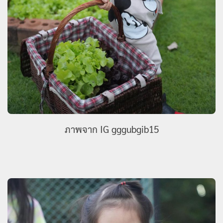
ภาพจาก IG gggubgib15