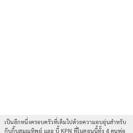
เป็นอีกหนึ่งครอบครัวที่เต็มไปด้วยความอบอุ่นสำหรับ
กุ๊บกิ๊บสุมณทิพย์ และ บี้ KPN ที่ในตอนนี้ทั้ง 4 คนพ่อ