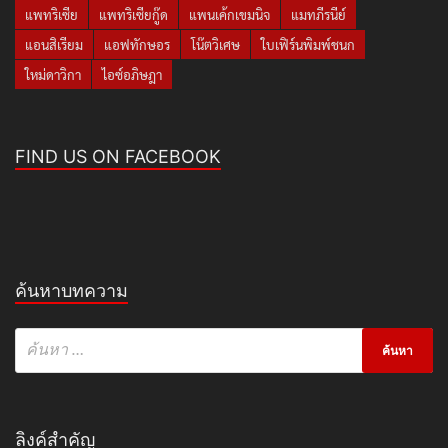
แพทริเซีย
แพทริเซียกู๊ด
แพนเค้กเขมนิจ
แมทภีรนีย์
แอนสิเรียม
แอฟทักษอร
โน๊ตวิเศษ
ใบเฟิร์นพิมพ์ชนก
ใหม่ดาวิกา
ไอซ์อภิษฎา
FIND US ON FACEBOOK
ค้นหาบทความ
ลิงค์สำคัญ