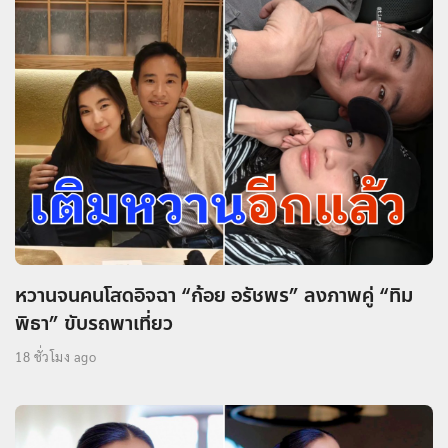
หวานจนคนโสดอิจฉา “ก้อย อรัชพร” ลงภาพคู่ “ทิม
พิธา” ขับรถพาเที่ยว
18 ชั่วโมง ago