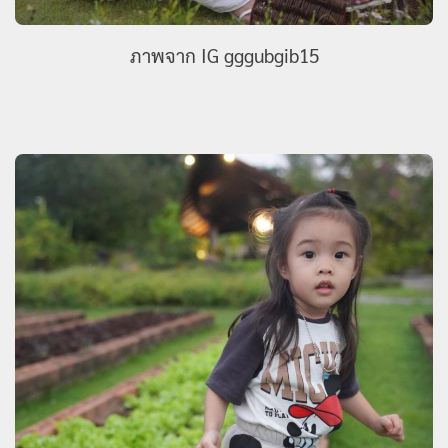
ภาพจาก IG gggubgib15