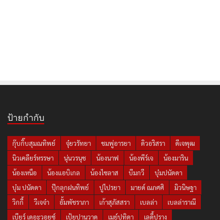
ป้ายกำกับ
กุ๊บกิ๊บสุมณทิพย์
จุ๋ยวรัทยา
ชมพู่อารยา
ดิวอริสรา
ดีเจพุฒ
นิวเคลียร์หรรษา
นุ่นวรนุช
น้องนาฟ
น้องพีร์เจ
น้องมาริน
น้องเหนือ
น้องแอบิเกล
น้องไซลาส
บีมกวี
บุ๋มปนัดดา
บุ๋ม ปนัดดา
ปุ๊กลุกฝนทิพย์
ปูไปรยา
มายด์ ณภศศิ
มิวนิษฐา
วิกกี้
วีเจจ๋า
อั้มพัชราภา
เก้าสุภัสสรา
เบลล่า
เบลล่าราณี
เบียร์ เดอะวอยซ์
เป้ยปานวาด
เมย์ปทิดา
เลดี้ปราง