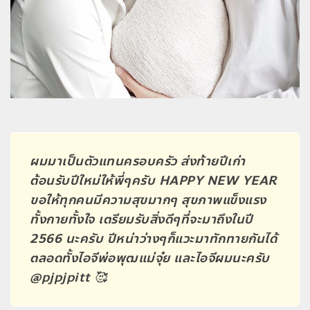
ผมมาเป็นตัวแทนครอบครัว ส่งท้ายปีเก่า
ต้อนรับปีใหม่ให้พี่ๆครับ HAPPY NEW YEAR
ขอให้ทุกคนมีความสุขมากๆ สุขภาพแข็งแรง
ทั้งกายทั้งใจ เตรียมรับสิ่งดีๆที่จะมาถึงในปี
2566 นะครับ ปีหน่าว่างๆก็แวะมาทักทายกันได้
ตลอดทั้งไอจีพ่อพุฒแม่จุ๋ย และไอจีผมนะครับ
@pjpjpitt 🥰