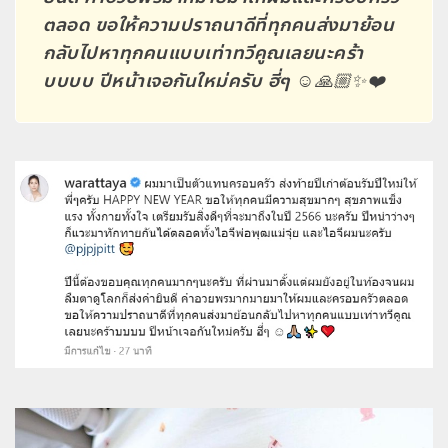
ตลอด ขอให้ความปราถนาดีที่ทุกคนส่งมาย้อน
กลับไปหาทุกคนแบบเท่าทวีคูณเลยนะคร้า
บบบบ ปีหน้าเจอกันใหม่ครับ ฮี่ๆ ☺️🙏🏼✨❤️