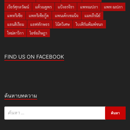
เวียร์ศุกลวัฒน์
แต้วณฐพร
แป้งอรจิรา
แพทณปภา
แพท ณปภา
แพทริเซีย
แพทริเซียกู๊ด
แพนเค้กเขมนิจ
แมทภีรนีย์
แอนสิเรียม
แอฟทักษอร
โน๊ตวิเศษ
ใบเฟิร์นพิมพ์ชนก
ใหม่ดาวิกา
ไอซ์อภิษฎา
FIND US ON FACEBOOK
ค้นหาบทความ