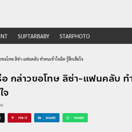
ip.com
t
ENT
SUPTARBABY
STARPHOTO
่าวขอโทษ ลิซ่า-แฟนคลับ ทำคนเข้าใจผิด รู้สึกเสียใจ
เร่อ กล่าวขอโทษ ลิซ่า-แฟนคลับ ท
ยใจ
te
E
PIN IT
SHARE
SHARE