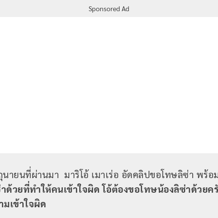
Sponsored Ad
3 มิถุนายนที่ผ่านมา มาริโอ้ เมาเร่อ อัดคลิปขอโทษลิซ่า พร
าด้วยที่ทำให้คนเข้าใจผิด โอ้ต้องขอโทษน้องลิซ่าด้วยคร
ามเข้าใจผิด