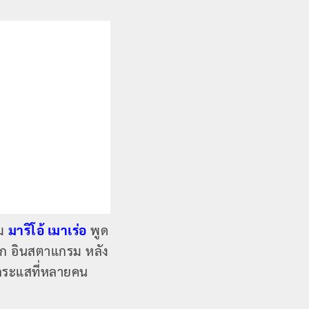
่ม
มาริโอ้ เมาเร่อ
พูด
อก อินสตาแกรม หลัง
นกระแสที่หลายคน