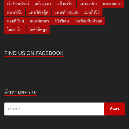
เวียร์ศุกลวัฒน์
แต้วณฐพร
แป้งอรจิรา
แพทณปภา
แพท ณปภา
แพทริเซีย
แพทริเซียกู๊ด
แพนเค้กเขมนิจ
แมทภีรนีย์
แอนสิเรียม
แอฟทักษอร
โน๊ตวิเศษ
ใบเฟิร์นพิมพ์ชนก
ใหม่ดาวิกา
ไอซ์อภิษฎา
FIND US ON FACEBOOK
ค้นหาบทความ