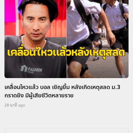
เคลื่อนไหวแล้ว บอล เชิญยิ้ม หลังเกิดเหตุสลด ม.3
กราดยิง มีผู้เสียชีวิตหลายราย
28 นาที ago