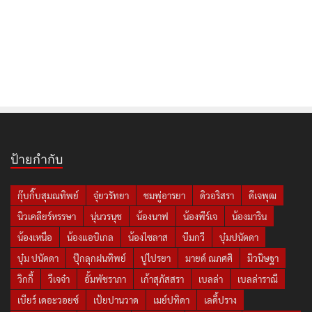
ป้ายกำกับ
กุ๊บกิ๊บสุมณทิพย์
จุ๋ยวรัทยา
ชมพู่อารยา
ดิวอริสรา
ดีเจพุฒ
นิวเคลียร์หรรษา
นุ่นวรนุช
น้องนาฟ
น้องพีร์เจ
น้องมาริน
น้องเหนือ
น้องแอบิเกล
น้องไซลาส
บีมกวี
บุ๋มปนัดดา
บุ๋ม ปนัดดา
ปุ๊กลุกฝนทิพย์
ปูไปรยา
มายด์ ณภศศิ
มิวนิษฐา
วิกกี้
วีเจจ๋า
อั้มพัชราภา
เก้าสุภัสสรา
เบลล่า
เบลล่าราณี
เบียร์ เดอะวอยซ์
เป้ยปานวาด
เมย์ปทิดา
เลดี้ปราง