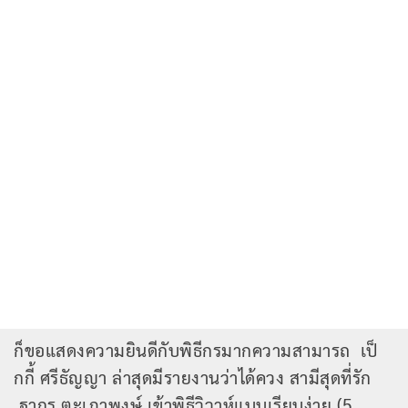
ก็ขอแสดงความยินดีกับพิธีกรมากความสามารถ เป็
กกี้ ศรีธัญญา ล่าสุดมีรายงานว่าได้ควง สามีสุดที่รัก
ฐากูร ตะเภาพงษ์ เข้าพิธีวิวาห์แบบเรียบง่าย (5