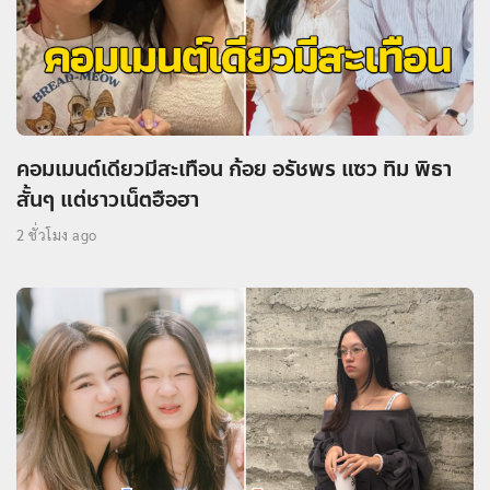
คอมเมนต์เดียวมีสะเทือน ก้อย อรัชพร แซว ทิม พิธา
สั้นๆ แต่ชาวเน็ตฮือฮา
2 ชั่วโมง ago