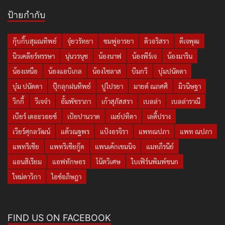
ป้ายกำกับ
กุ๊บกิ๊บสุมณทิพย์
จุ๋ยวรัทยา
ชมพู่อารยา
ดิวอริสรา
ดีเจพุฒ
นิวเคลียร์หรรษา
นุ่นวรนุช
น้องนาฟ
น้องพีร์เจ
น้องมาริน
น้องเหนือ
น้องแอบิเกล
น้องไซลาส
บีมกวี
บุ๋มปนัดดา
บุ๋ม ปนัดดา
ปุ๊กลุกฝนทิพย์
ปูไปรยา
มายด์ ณภศศิ
มิวนิษฐา
วิกกี้
วีเจจ๋า
อั้มพัชราภา
เก้าสุภัสสรา
เบลล่า
เบลล่าราณี
เบียร์ เดอะวอยซ์
เป้ยปานวาด
เมย์ปทิดา
เลดี้ปราง
เวียร์ศุกลวัฒน์
แต้วณฐพร
แป้งอรจิรา
แพทณปภา
แพท ณปภา
แพทริเซีย
แพทริเซียกู๊ด
แพนเค้กเขมนิจ
แมทภีรนีย์
แอนสิเรียม
แอฟทักษอร
โน๊ตวิเศษ
ใบเฟิร์นพิมพ์ชนก
ใหม่ดาวิกา
ไอซ์อภิษฎา
FIND US ON FACEBOOK