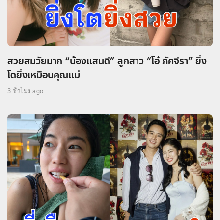
สวยสมวัยมาก “น้องแสนดี” ลูกสาว “โอ๋ ภัคจีรา” ยิ่ง
โตยิ่งเหมือนคุณแม่
3 ชั่วโมง ago