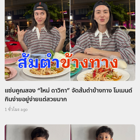
แซ่บคูณสอง “ใหม่ ดาวิกา” จัดส้มตำข้างทาง โมเมนต์
กินง่ายอยู่ง่ายแต่สวยมาก
1 ชั่วโมง ago