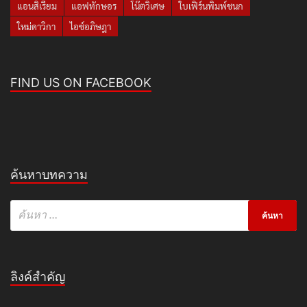
แอนสิเรียม
แอฟทักษอร
โน๊ตวิเศษ
ใบเฟิร์นพิมพ์ชนก
ใหม่ดาวิกา
ไอซ์อภิษฎา
FIND US ON FACEBOOK
ค้นหาบทความ
ลิงค์สำคัญ