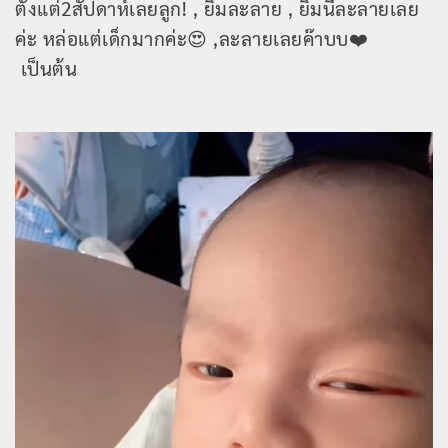
ตั้งแต่2สัปดาห์เลยลูก! , ยิ้มละลาย , ยิ้มนี้ละลายเลย
ค่ะ หล่อแต่เด็กมากค่ะ😍 ,ละลายเลยค๊าบบ❤️
เป็นต้น