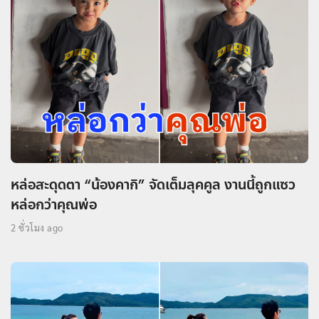
หล่อสะดุดตา “น้องคากิ” จัดเต็มลุคคูล งานนี้ถูกแซว
หล่อกว่าคุณพ่อ
2 ชั่วโมง ago