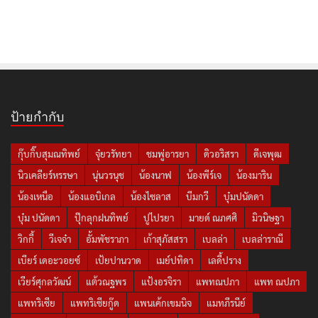
ป้ายกำกับ
กุ๊บกิ๊บสุมณทิพย์
จุ๋ยวรัทยา
ชมพู่อารยา
ดิวอริสรา
ดีเจพุฒ
นิวเคลียร์หรรษา
นุ่นวรนุช
น้องนาฟ
น้องพีร์เจ
น้องมาริน
น้องเหนือ
น้องแอบิเกล
น้องไซลาส
บีมกวี
บุ๋มปนัดดา
บุ๋ม ปนัดดา
ปุ๊กลุกฝนทิพย์
ปูไปรยา
มายด์ ณภศศิ
มิวนิษฐา
วิกกี้
วีเจจ๋า
อั้มพัชราภา
เก้าสุภัสสรา
เบลล่า
เบลล่าราณี
เบียร์ เดอะวอยซ์
เป้ยปานวาด
เมย์ปทิดา
เลดี้ปราง
เวียร์ศุกลวัฒน์
แต้วณฐพร
แป้งอรจิรา
แพทณปภา
แพท ณปภา
แพทริเซีย
แพทริเซียกู๊ด
แพนเค้กเขมนิจ
แมทภีรนีย์