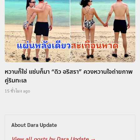
หวานก็ใช่ แซ่บก็มา “ดิว อริสรา” ควงหวานใจถ่ายภาพ
คู่ริมทะเล
15 ชั่วโมง ago
About Dara Update
View all posts by Dara Update
→