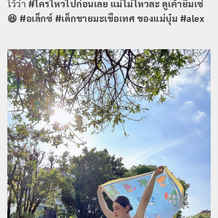
ไว้ว่า
#ใครไหวไปก่อนเลย แม่ไม่ไหวละ ดูเค้ายิ้มเซ่
😆 #อเล็กซ์ #เด็กชายมะเขือเทศ ของแม่บุ๋ม #alex