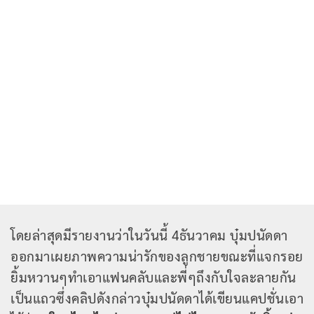
โดยล่าสุดมีรายงานว่าในวันนี้ 4ธันวาคม บุ๋มปนัดดา
ออกมาเผยภาพความน่ารักของลูกชายขณะที่แจกรอย
ยิ้มหวานๆทำเอาแฟนคลับและพี่ๆถึงกับใจละลายกัน
เป็นแถวซึ่งคลิปดังกล่าวบุ๋มปนัดดาได้เขียนแคปชั่นเอา