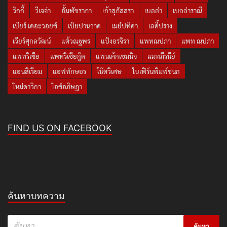
วิกกี้
วีเจจ๋า
อั้มพัชราภา
เก้าสุภัสสรา
เบลล่า
เบลล่าราณี
เบียร์ เดอะวอยซ์
เป้ยปานวาด
เมย์ปทิดา
เลดี้ปราง
เวียร์ศุกลวัฒน์
แต้วณฐพร
แป้งอรจิรา
แพทณปภา
แพท ณปภา
แพทริเซีย
แพทริเซียกู๊ด
แพนเค้กเขมนิจ
แมทภีรนีย์
แอนสิเรียม
แอฟทักษอร
โน๊ตวิเศษ
ใบเฟิร์นพิมพ์ชนก
ใหม่ดาวิกา
ไอซ์อภิษฎา
FIND US ON FACEBOOK
ค้นหาบทความ