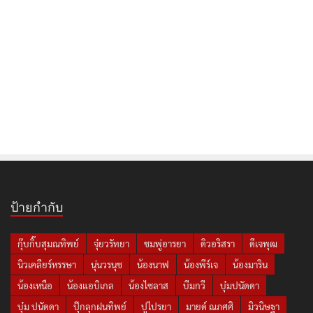
ป้ายกำกับ
กุ๊บกิ๊บสุมณทิพย์
จุ๋ยวรัทยา
ชมพู่อารยา
ดิวอริสรา
ดีเจพุฒ
นิวเคลียร์หรรษา
นุ่นวรนุช
น้องนาฟ
น้องพีร์เจ
น้องมาริน
น้องเหนือ
น้องแอบิเกล
น้องไซลาส
บีมกวี
บุ๋มปนัดดา
บุ๋ม ปนัดดา
ปุ๊กลุกฝนทิพย์
ปูไปรยา
มายด์ ณภศศิ
มิวนิษฐา