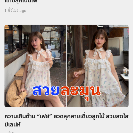
แทบลุกเป็นไฟ
1 ชั่วโมง ago
หวานเกินต้าน “เฟย์” อวดลุคสายเดี่ยวลูกไม้ สวยสดใส
มีเสน่ห์