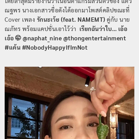
โดยล่าสุดมีรายงานว่าในอินตาแกรมส่วนตัวของ แต้ว
ณฐพร นางเอกสาวชื่อดังได้ออกมาโพสต์คลิปขณะที่
Cover เพลง
รักนะเว้ย (feat. NAMEMT)
คู่กับ นาย
ณภัทร พร้อมแคปชั่นเอาไว้ว่า
เรียกฉันว่าใบ… เอ้อ
เอ้อ 🤭 @naphat_nine @thongentertainment
#แค้น #NobodyHappyIfImNot