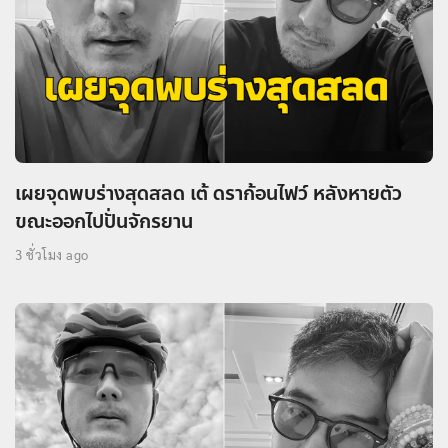
เผยจุดพบร่างสุดสลด เต้ ดราก้อนไฟว์ หลังหายตัว
ขณะออกไปปั่นจักรยาน
3 ชั่วโมง ago