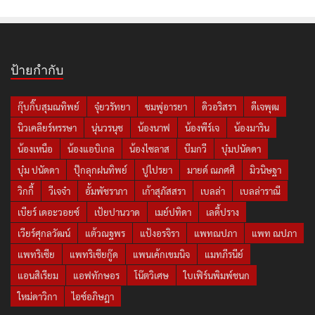
ป้ายกำกับ
กุ๊บกิ๊บสุมณทิพย์
จุ๋ยวรัทยา
ชมพู่อารยา
ดิวอริสรา
ดีเจพุฒ
นิวเคลียร์หรรษา
นุ่นวรนุช
น้องนาฟ
น้องพีร์เจ
น้องมาริน
น้องเหนือ
น้องแอบิเกล
น้องไซลาส
บีมกวี
บุ๋มปนัดดา
บุ๋ม ปนัดดา
ปุ๊กลุกฝนทิพย์
ปูไปรยา
มายด์ ณภศศิ
มิวนิษฐา
วิกกี้
วีเจจ๋า
อั้มพัชราภา
เก้าสุภัสสรา
เบลล่า
เบลล่าราณี
เบียร์ เดอะวอยซ์
เป้ยปานวาด
เมย์ปทิดา
เลดี้ปราง
เวียร์ศุกลวัฒน์
แต้วณฐพร
แป้งอรจิรา
แพทณปภา
แพท ณปภา
แพทริเซีย
แพทริเซียกู๊ด
แพนเค้กเขมนิจ
แมทภีรนีย์
แอนสิเรียม
แอฟทักษอร
โน๊ตวิเศษ
ใบเฟิร์นพิมพ์ชนก
ใหม่ดาวิกา
ไอซ์อภิษฎา