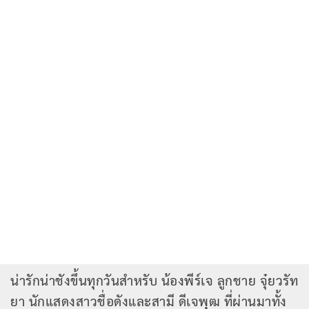
น่ารักน่าชังขึ้นทุกวันสำหรับ น้องพีร์เจ ลูกชาย จุ๋ยวรัท
ยา นักแสดงสาวชื่อดังและสามี ดีเจพุฒ ที่ผ่านมาทั้ง