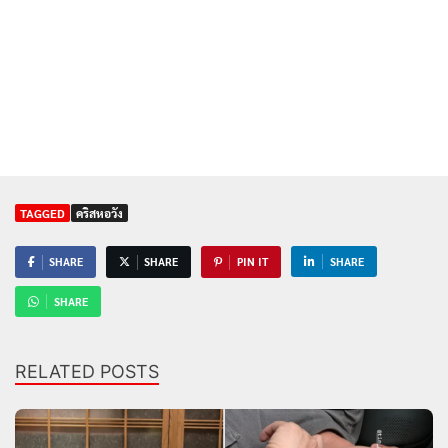
TAGGED
คริสหอวัง
SHARE
SHARE
PIN IT
SHARE
SHARE
RELATED POSTS