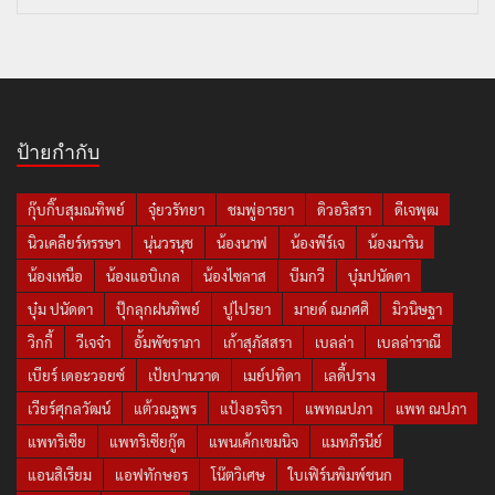
ป้ายกำกับ
กุ๊บกิ๊บสุมณทิพย์
จุ๋ยวรัทยา
ชมพู่อารยา
ดิวอริสรา
ดีเจพุฒ
นิวเคลียร์หรรษา
นุ่นวรนุช
น้องนาฟ
น้องพีร์เจ
น้องมาริน
น้องเหนือ
น้องแอบิเกล
น้องไซลาส
บีมกวี
บุ๋มปนัดดา
บุ๋ม ปนัดดา
ปุ๊กลุกฝนทิพย์
ปูไปรยา
มายด์ ณภศศิ
มิวนิษฐา
วิกกี้
วีเจจ๋า
อั้มพัชราภา
เก้าสุภัสสรา
เบลล่า
เบลล่าราณี
เบียร์ เดอะวอยซ์
เป้ยปานวาด
เมย์ปทิดา
เลดี้ปราง
เวียร์ศุกลวัฒน์
แต้วณฐพร
แป้งอรจิรา
แพทณปภา
แพท ณปภา
แพทริเซีย
แพทริเซียกู๊ด
แพนเค้กเขมนิจ
แมทภีรนีย์
แอนสิเรียม
แอฟทักษอร
โน๊ตวิเศษ
ใบเฟิร์นพิมพ์ชนก