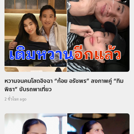
หวานจนคนโสดอิจฉา “ก้อย อรัชพร” ลงภาพคู่ “ทิม
พิธา” ขับรถพาเที่ยว
2 ชั่วโมง ago