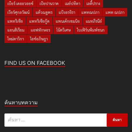
เบียร์ เดอะวอยซ์
เป้ยปานวาด
เมย์ปทิดา
เลดี้ปราง
เวียร์ศุกลวัฒน์
แต้วณฐพร
แป้งอรจิรา
แพทณปภา
แพท ณปภา
แพทริเซีย
แพทริเซียกู๊ด
แพนเค้กเขมนิจ
แมทภีรนีย์
แอนสิเรียม
แอฟทักษอร
โน๊ตวิเศษ
ใบเฟิร์นพิมพ์ชนก
ใหม่ดาวิกา
ไอซ์อภิษฎา
FIND US ON FACEBOOK
ค้นหาบทความ