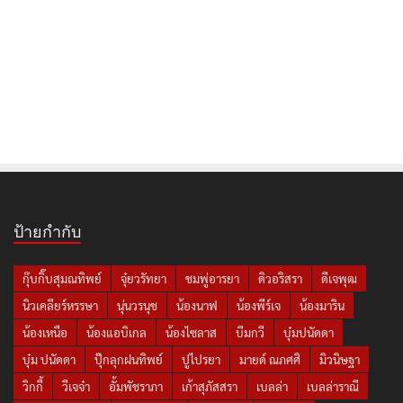
ป้ายกำกับ
กุ๊บกิ๊บสุมณทิพย์
จุ๋ยวรัทยา
ชมพู่อารยา
ดิวอริสรา
ดีเจพุฒ
นิวเคลียร์หรรษา
นุ่นวรนุช
น้องนาฟ
น้องพีร์เจ
น้องมาริน
น้องเหนือ
น้องแอบิเกล
น้องไซลาส
บีมกวี
บุ๋มปนัดดา
บุ๋ม ปนัดดา
ปุ๊กลุกฝนทิพย์
ปูไปรยา
มายด์ ณภศศิ
มิวนิษฐา
วิกกี้
วีเจจ๋า
อั้มพัชราภา
เก้าสุภัสสรา
เบลล่า
เบลล่าราณี