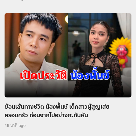
ย้อนเส้นทางชีวิต น้องพั้นช์ เด็กสาวผู้สูญเสีย
ครอบครัว ก่อนจากไปอย่างกะทันหัน
48 นาที ago