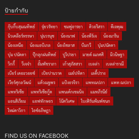
ป้ายกำกับ
กุ๊บกิ๊บสุมณทิพย์
จุ๋ยวรัทยา
ชมพู่อารยา
ดิวอริสรา
ดีเจพุฒ
นิวเคลียร์หรรษา
นุ่นวรนุช
น้องนาฟ
น้องพีร์เจ
น้องมาริน
น้องเหนือ
น้องแอบิเกล
น้องไซลาส
บีมกวี
บุ๋มปนัดดา
บุ๋ม ปนัดดา
ปุ๊กลุกฝนทิพย์
ปูไปรยา
มายด์ ณภศศิ
มิวนิษฐา
วิกกี้
วีเจจ๋า
อั้มพัชราภา
เก้าสุภัสสรา
เบลล่า
เบลล่าราณี
เบียร์ เดอะวอยซ์
เป้ยปานวาด
เมย์ปทิดา
เลดี้ปราง
เวียร์ศุกลวัฒน์
แต้วณฐพร
แป้งอรจิรา
แพทณปภา
แพท ณปภา
แพทริเซีย
แพทริเซียกู๊ด
แพนเค้กเขมนิจ
แมทภีรนีย์
แอนสิเรียม
แอฟทักษอร
โน๊ตวิเศษ
ใบเฟิร์นพิมพ์ชนก
ใหม่ดาวิกา
ไอซ์อภิษฎา
FIND US ON FACEBOOK