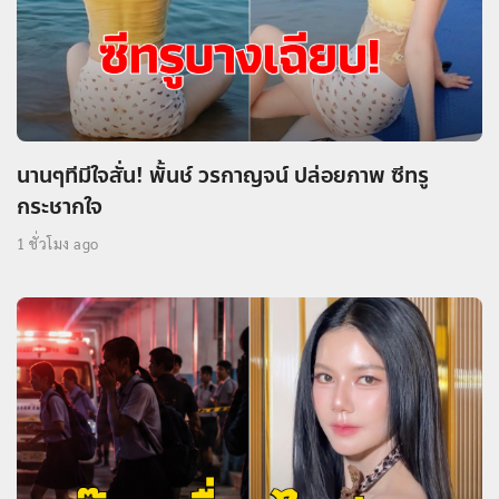
นานๆทีมีใจสั่น! พั้นช์ วรกาญจน์ ปล่อยภาพ ซีทรู
กระชากใจ
1 ชั่วโมง ago