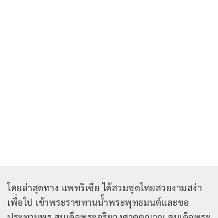
โดยล่าสุดทาง แพทริเซีย ได้สวมชุดไทยสวยงามสง่า
เพื่อไป เข้าพระราชทานน้ำพระพุทธมนต์และขอ
ประทานพร สมเด็จพระอริยวงศาคตญาณ สมเด็จพระ