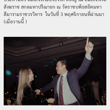
สังฆราช สกลมหาปริณายก ณ วัดราชบพิธสถิตมหา
สีมารามราชวรวิหาร ในวันที่ 3 พฤศจิกายนที่ผ่านมา
(เมื่อวานนี้ )