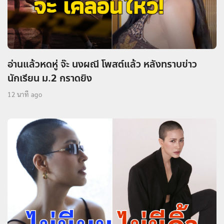
อ่านแล้วหดหู่ จ๊ะ นงผณี โพสต์แล้ว หลังทราบข่าว
นักเรียน ม.2 กราดยิง
12 นาที ago