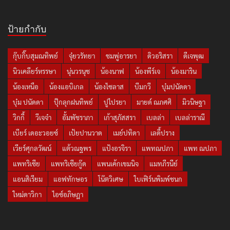
ป้ายกำกับ
กุ๊บกิ๊บสุมณทิพย์
จุ๋ยวรัทยา
ชมพู่อารยา
ดิวอริสรา
ดีเจพุฒ
นิวเคลียร์หรรษา
นุ่นวรนุช
น้องนาฟ
น้องพีร์เจ
น้องมาริน
น้องเหนือ
น้องแอบิเกล
น้องไซลาส
บีมกวี
บุ๋มปนัดดา
บุ๋ม ปนัดดา
ปุ๊กลุกฝนทิพย์
ปูไปรยา
มายด์ ณภศศิ
มิวนิษฐา
วิกกี้
วีเจจ๋า
อั้มพัชราภา
เก้าสุภัสสรา
เบลล่า
เบลล่าราณี
เบียร์ เดอะวอยซ์
เป้ยปานวาด
เมย์ปทิดา
เลดี้ปราง
เวียร์ศุกลวัฒน์
แต้วณฐพร
แป้งอรจิรา
แพทณปภา
แพท ณปภา
แพทริเซีย
แพทริเซียกู๊ด
แพนเค้กเขมนิจ
แมทภีรนีย์
แอนสิเรียม
แอฟทักษอร
โน๊ตวิเศษ
ใบเฟิร์นพิมพ์ชนก
ใหม่ดาวิกา
ไอซ์อภิษฎา