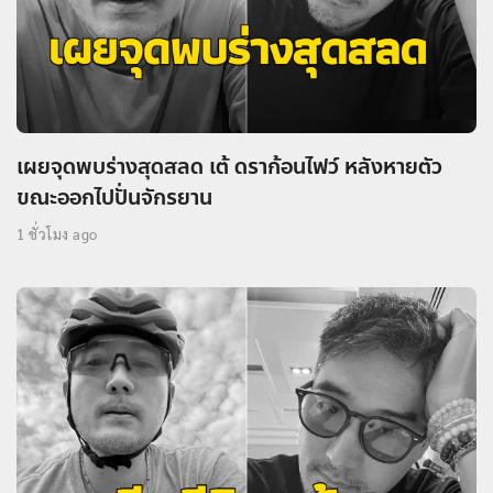
เผยจุดพบร่างสุดสลด เต้ ดราก้อนไฟว์ หลังหายตัว
ขณะออกไปปั่นจักรยาน
1 ชั่วโมง ago