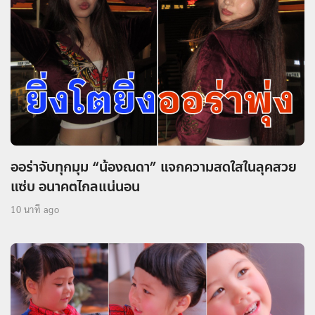
ออร่าจับทุกมุม “น้องณดา” แจกความสดใสในลุคสวย
แซ่บ อนาคตไกลแน่นอน
10 นาที ago