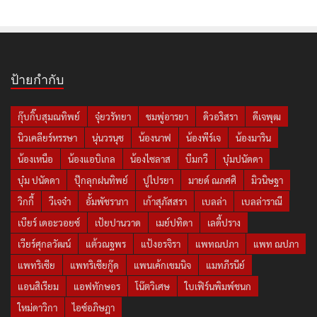
ป้ายกำกับ
กุ๊บกิ๊บสุมณทิพย์
จุ๋ยวรัทยา
ชมพู่อารยา
ดิวอริสรา
ดีเจพุฒ
นิวเคลียร์หรรษา
นุ่นวรนุช
น้องนาฟ
น้องพีร์เจ
น้องมาริน
น้องเหนือ
น้องแอบิเกล
น้องไซลาส
บีมกวี
บุ๋มปนัดดา
บุ๋ม ปนัดดา
ปุ๊กลุกฝนทิพย์
ปูไปรยา
มายด์ ณภศศิ
มิวนิษฐา
วิกกี้
วีเจจ๋า
อั้มพัชราภา
เก้าสุภัสสรา
เบลล่า
เบลล่าราณี
เบียร์ เดอะวอยซ์
เป้ยปานวาด
เมย์ปทิดา
เลดี้ปราง
เวียร์ศุกลวัฒน์
แต้วณฐพร
แป้งอรจิรา
แพทณปภา
แพท ณปภา
แพทริเซีย
แพทริเซียกู๊ด
แพนเค้กเขมนิจ
แมทภีรนีย์
แอนสิเรียม
แอฟทักษอร
โน๊ตวิเศษ
ใบเฟิร์นพิมพ์ชนก
ใหม่ดาวิกา
ไอซ์อภิษฎา