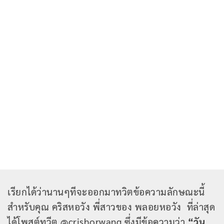
เรียกได้ว่านานๆทีจะออกมาทวิตข้อความลักษณะนี้
สำหรับคุณ คริสหอวัง พี่สาวของ พลอยหอวัง ที่ล่าสุด
ได้โพสต์ทวีต @crishorwang ซึ่งมีข้อความว่า
“วัน