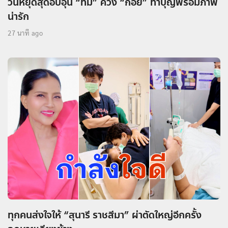
วันหยุดสุดอบอุ่น “ทิม” ควง “ก้อย” ทำบุญพร้อมภาพ
น่ารัก
27 นาที ago
ทุกคนส่งใจให้ “สุนารี ราชสีมา” ผ่าตัดใหญ่อีกครั้ง