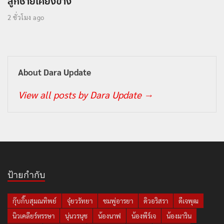
ลูกชายเคียงข้าง
2 ชั่วโมง ago
About Dara Update
View all posts by Dara Update
→
ป้ายกำกับ
กุ๊บกิ๊บสุมณทิพย์
จุ๋ยวรัทยา
ชมพู่อารยา
ดิวอริสรา
ดีเจพุฒ
นิวเคลียร์หรรษา
นุ่นวรนุช
น้องนาฟ
น้องพีร์เจ
น้องมาริน