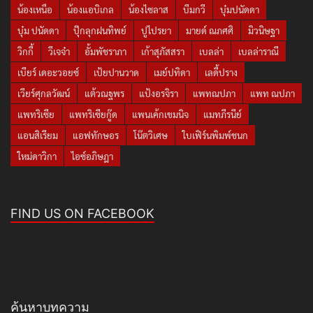
น้องเหนือ
น้องแอบิเกล
น้องไซลาส
บีมกวี
บุ๋มปนัดดา
บุ๋ม ปนัดดา
ปุ๊กลุกฝนทิพย์
ปูไปรยา
มายด์ ณภศศิ
มิวนิษฐา
วิกกี้
วีเจจ๋า
อั้มพัชราภา
เก้าสุภัสสรา
เบลล่า
เบลล่าราณี
เบียร์ เดอะวอยซ์
เป้ยปานวาด
เมย์ปทิดา
เลดี้ปราง
เวียร์ศุกลวัฒน์
แต้วณฐพร
แป้งอรจิรา
แพทณปภา
แพท ณปภา
แพทริเซีย
แพทริเซียกู๊ด
แพนเค้กเขมนิจ
แมทภีรนีย์
แอนสิเรียม
แอฟทักษอร
โน๊ตวิเศษ
ใบเฟิร์นพิมพ์ชนก
ใหม่ดาวิกา
ไอซ์อภิษฎา
FIND US ON FACEBOOK
ค้นหาบทความ