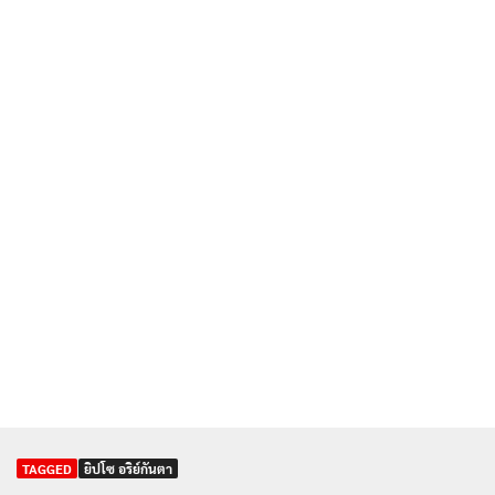
TAGGED
ยิปโซ อริย์กันตา