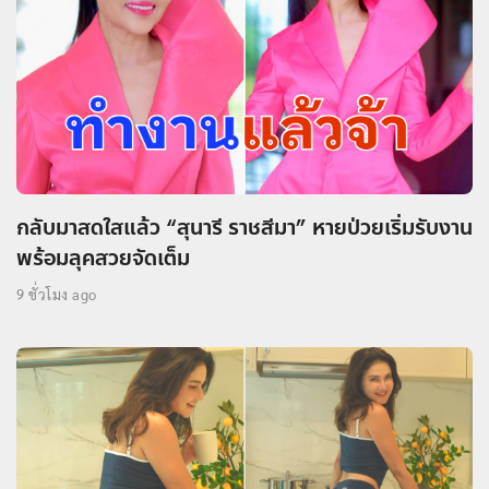
กลับมาสดใสแล้ว “สุนารี ราชสีมา” หายป่วยเริ่มรับงาน
พร้อมลุคสวยจัดเต็ม
9 ชั่วโมง ago