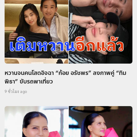
หวานจนคนโสดอิจฉา “ก้อย อรัชพร” ลงภาพคู่ “ทิม
พิธา” ขับรถพาเที่ยว
9 ชั่วโมง ago