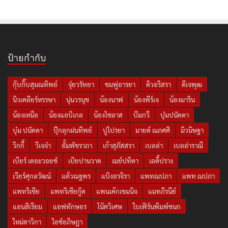
ป้ายกำกับ
กุ๊บกิ๊บสุมณทิพย์
จุ๋ยวรัทยา
ชมพู่อารยา
ดิวอริสรา
ดีเจพุฒ
นิวเคลียร์หรรษา
นุ่นวรนุช
น้องนาฟ
น้องพีร์เจ
น้องมาริน
น้องเหนือ
น้องแอบิเกล
น้องไซลาส
บีมกวี
บุ๋มปนัดดา
บุ๋ม ปนัดดา
ปุ๊กลุกฝนทิพย์
ปูไปรยา
มายด์ ณภศศิ
มิวนิษฐา
วิกกี้
วีเจจ๋า
อั้มพัชราภา
เก้าสุภัสสรา
เบลล่า
เบลล่าราณี
เบียร์ เดอะวอยซ์
เป้ยปานวาด
เมย์ปทิดา
เลดี้ปราง
เวียร์ศุกลวัฒน์
แต้วณฐพร
แป้งอรจิรา
แพทณปภา
แพท ณปภา
แพทริเซีย
แพทริเซียกู๊ด
แพนเค้กเขมนิจ
แมทภีรนีย์
แอนสิเรียม
แอฟทักษอร
โน๊ตวิเศษ
ใบเฟิร์นพิมพ์ชนก
ใหม่ดาวิกา
ไอซ์อภิษฎา