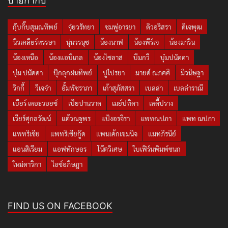
ป้ายกำกับ
กุ๊บกิ๊บสุมณทิพย์
จุ๋ยวรัทยา
ชมพู่อารยา
ดิวอริสรา
ดีเจพุฒ
นิวเคลียร์หรรษา
นุ่นวรนุช
น้องนาฟ
น้องพีร์เจ
น้องมาริน
น้องเหนือ
น้องแอบิเกล
น้องไซลาส
บีมกวี
บุ๋มปนัดดา
บุ๋ม ปนัดดา
ปุ๊กลุกฝนทิพย์
ปูไปรยา
มายด์ ณภศศิ
มิวนิษฐา
วิกกี้
วีเจจ๋า
อั้มพัชราภา
เก้าสุภัสสรา
เบลล่า
เบลล่าราณี
เบียร์ เดอะวอยซ์
เป้ยปานวาด
เมย์ปทิดา
เลดี้ปราง
เวียร์ศุกลวัฒน์
แต้วณฐพร
แป้งอรจิรา
แพทณปภา
แพท ณปภา
แพทริเซีย
แพทริเซียกู๊ด
แพนเค้กเขมนิจ
แมทภีรนีย์
แอนสิเรียม
แอฟทักษอร
โน๊ตวิเศษ
ใบเฟิร์นพิมพ์ชนก
ใหม่ดาวิกา
ไอซ์อภิษฎา
FIND US ON FACEBOOK