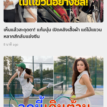
เห็นแล้วสะดุดตา! แก้มบุ๋ม เปิดคลังเสื้อผ้า แต่ไม้แขวน
หลากสีกลับแย่งซีน
8 นาที ago