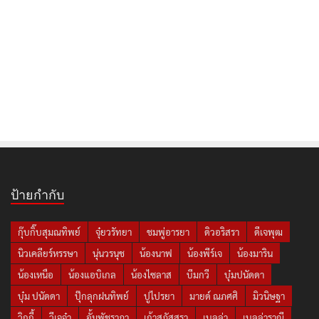
ป้ายกำกับ
กุ๊บกิ๊บสุมณทิพย์
จุ๋ยวรัทยา
ชมพู่อารยา
ดิวอริสรา
ดีเจพุฒ
นิวเคลียร์หรรษา
นุ่นวรนุช
น้องนาฟ
น้องพีร์เจ
น้องมาริน
น้องเหนือ
น้องแอบิเกล
น้องไซลาส
บีมกวี
บุ๋มปนัดดา
บุ๋ม ปนัดดา
ปุ๊กลุกฝนทิพย์
ปูไปรยา
มายด์ ณภศศิ
มิวนิษฐา
วิกกี้
วีเจจ๋า
อั้มพัชราภา
เก้าสุภัสสรา
เบลล่า
เบลล่าราณี