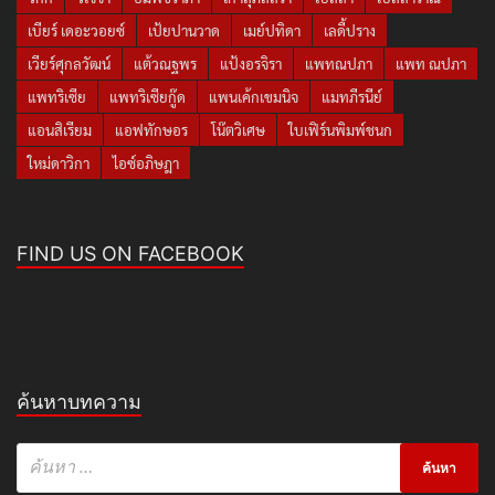
เบียร์ เดอะวอยซ์
เป้ยปานวาด
เมย์ปทิดา
เลดี้ปราง
เวียร์ศุกลวัฒน์
แต้วณฐพร
แป้งอรจิรา
แพทณปภา
แพท ณปภา
แพทริเซีย
แพทริเซียกู๊ด
แพนเค้กเขมนิจ
แมทภีรนีย์
แอนสิเรียม
แอฟทักษอร
โน๊ตวิเศษ
ใบเฟิร์นพิมพ์ชนก
ใหม่ดาวิกา
ไอซ์อภิษฎา
FIND US ON FACEBOOK
ค้นหาบทความ