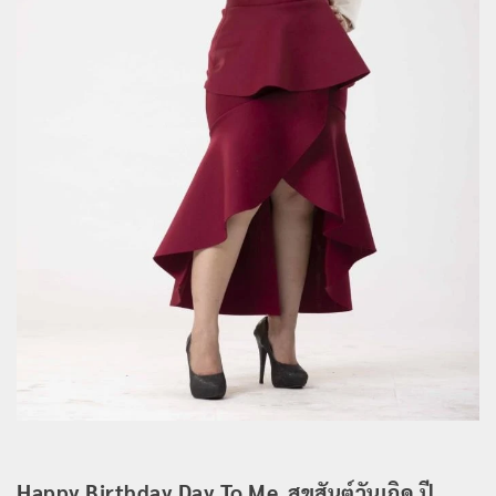
Happy Birthday Day To Me สุขสันต์วันเกิด ปี