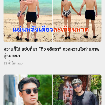
หวานก็ใช่ แซ่บก็มา “ดิว อริสรา” ควงหวานใจถ่ายภาพ
คู่ริมทะเล
12 ชั่วโมง ago