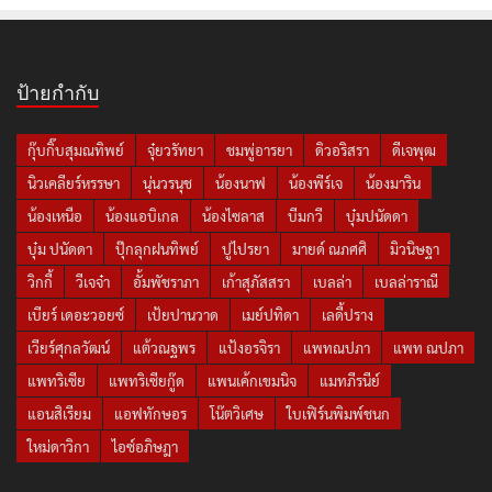
ป้ายกำกับ
กุ๊บกิ๊บสุมณทิพย์
จุ๋ยวรัทยา
ชมพู่อารยา
ดิวอริสรา
ดีเจพุฒ
นิวเคลียร์หรรษา
นุ่นวรนุช
น้องนาฟ
น้องพีร์เจ
น้องมาริน
น้องเหนือ
น้องแอบิเกล
น้องไซลาส
บีมกวี
บุ๋มปนัดดา
บุ๋ม ปนัดดา
ปุ๊กลุกฝนทิพย์
ปูไปรยา
มายด์ ณภศศิ
มิวนิษฐา
วิกกี้
วีเจจ๋า
อั้มพัชราภา
เก้าสุภัสสรา
เบลล่า
เบลล่าราณี
เบียร์ เดอะวอยซ์
เป้ยปานวาด
เมย์ปทิดา
เลดี้ปราง
เวียร์ศุกลวัฒน์
แต้วณฐพร
แป้งอรจิรา
แพทณปภา
แพท ณปภา
แพทริเซีย
แพทริเซียกู๊ด
แพนเค้กเขมนิจ
แมทภีรนีย์
แอนสิเรียม
แอฟทักษอร
โน๊ตวิเศษ
ใบเฟิร์นพิมพ์ชนก
ใหม่ดาวิกา
ไอซ์อภิษฎา