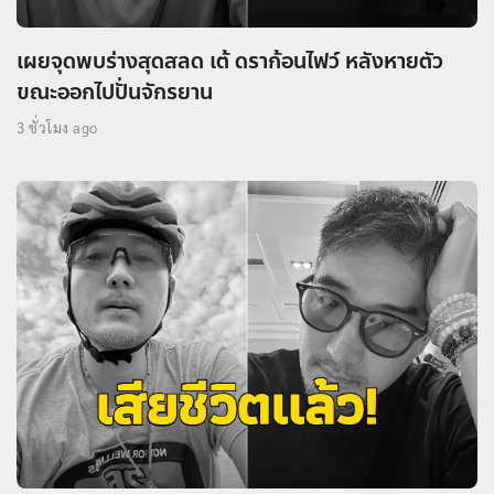
เผยจุดพบร่างสุดสลด เต้ ดราก้อนไฟว์ หลังหายตัว
ขณะออกไปปั่นจักรยาน
3 ชั่วโมง ago