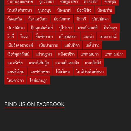
กุ๊บกิ๊บสุมณทิพย์
จุ๋ยวรัทยา
ชมพู่อารยา
ดิวอริสรา
ดีเจพุฒ
นิวเคลียร์หรรษา
นุ่นวรนุช
น้องนาฟ
น้องพีร์เจ
น้องมาริน
น้องเหนือ
น้องแอบิเกล
น้องไซลาส
บีมกวี
บุ๋มปนัดดา
บุ๋ม ปนัดดา
ปุ๊กลุกฝนทิพย์
ปูไปรยา
มายด์ ณภศศิ
มิวนิษฐา
วิกกี้
วีเจจ๋า
อั้มพัชราภา
เก้าสุภัสสรา
เบลล่า
เบลล่าราณี
เบียร์ เดอะวอยซ์
เป้ยปานวาด
เมย์ปทิดา
เลดี้ปราง
เวียร์ศุกลวัฒน์
แต้วณฐพร
แป้งอรจิรา
แพทณปภา
แพท ณปภา
แพทริเซีย
แพทริเซียกู๊ด
แพนเค้กเขมนิจ
แมทภีรนีย์
แอนสิเรียม
แอฟทักษอร
โน๊ตวิเศษ
ใบเฟิร์นพิมพ์ชนก
ใหม่ดาวิกา
ไอซ์อภิษฎา
FIND US ON FACEBOOK