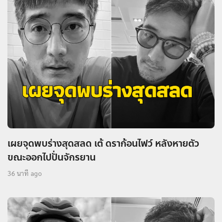
เผยจุดพบร่างสุดสลด เต้ ดราก้อนไฟว์ หลังหายตัว
ขณะออกไปปั่นจักรยาน
36 นาที ago