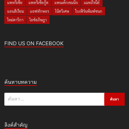
แพทริเซีย
แพทริเซียกู๊ด
แพนเค้กเขมนิจ
แมทภีรนีย์
แอนสิเรียม
แอฟทักษอร
โน๊ตวิเศษ
ใบเฟิร์นพิมพ์ชนก
ใหม่ดาวิกา
ไอซ์อภิษฎา
FIND US ON FACEBOOK
ค้นหาบทความ
ลิงค์สำคัญ