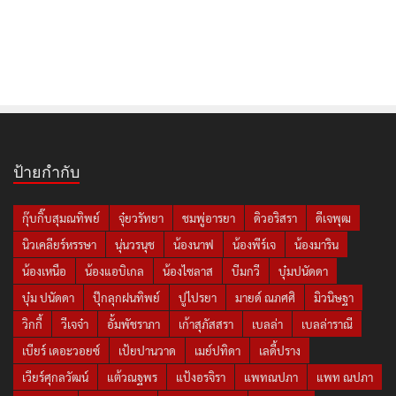
ป้ายกำกับ
กุ๊บกิ๊บสุมณทิพย์
จุ๋ยวรัทยา
ชมพู่อารยา
ดิวอริสรา
ดีเจพุฒ
นิวเคลียร์หรรษา
นุ่นวรนุช
น้องนาฟ
น้องพีร์เจ
น้องมาริน
น้องเหนือ
น้องแอบิเกล
น้องไซลาส
บีมกวี
บุ๋มปนัดดา
บุ๋ม ปนัดดา
ปุ๊กลุกฝนทิพย์
ปูไปรยา
มายด์ ณภศศิ
มิวนิษฐา
วิกกี้
วีเจจ๋า
อั้มพัชราภา
เก้าสุภัสสรา
เบลล่า
เบลล่าราณี
เบียร์ เดอะวอยซ์
เป้ยปานวาด
เมย์ปทิดา
เลดี้ปราง
เวียร์ศุกลวัฒน์
แต้วณฐพร
แป้งอรจิรา
แพทณปภา
แพท ณปภา