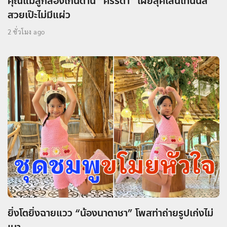
คุณแม่ลูกสองเกินต้าน “ศรีริต้า” เผยลุคเล่นเทนนิส
สวยเป๊ะไม่มีแผ่ว
2 ชั่วโมง ago
ยิ่งโตยิ่งฉายแวว “น้องนาตาชา” โพสท่าถ่ายรูปเก่งไม่