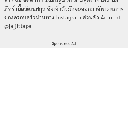
สาว จ๊ะ-จิตตาภา แจ่มปฐม
กับสามีสุดที่รัก
เอิน-นิธิ
ภัทร์ เอื้อวัฒนสกุล
ซึ่งเจ้าตัวมักจะออกมาอัพเดทภาพ
ของครอบครัวผ่านทาง Instagram ส่วนตัว Account
@ja_jittapa
Sponsored Ad