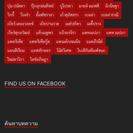
บุ๋ม ปนัดดา
ปุ๊กลุกฝนทิพย์
ปูไปรยา
มายด์ ณภศศิ
มิวนิษฐา
วิกกี้
วีเจจ๋า
อั้มพัชราภา
เก้าสุภัสสรา
เบลล่า
เบลล่าราณี
เบียร์ เดอะวอยซ์
เป้ยปานวาด
เมย์ปทิดา
เลดี้ปราง
เวียร์ศุกลวัฒน์
แต้วณฐพร
แป้งอรจิรา
แพทณปภา
แพท ณปภา
แพทริเซีย
แพทริเซียกู๊ด
แพนเค้กเขมนิจ
แมทภีรนีย์
แอนสิเรียม
แอฟทักษอร
โน๊ตวิเศษ
ใบเฟิร์นพิมพ์ชนก
ใหม่ดาวิกา
ไอซ์อภิษฎา
FIND US ON FACEBOOK
ค้นหาบทความ