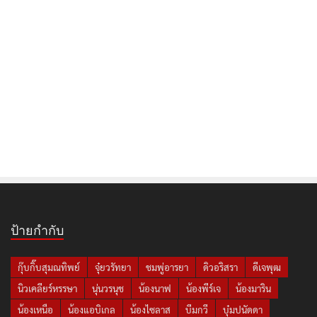
ป้ายกำกับ
กุ๊บกิ๊บสุมณทิพย์
จุ๋ยวรัทยา
ชมพู่อารยา
ดิวอริสรา
ดีเจพุฒ
นิวเคลียร์หรรษา
นุ่นวรนุช
น้องนาฟ
น้องพีร์เจ
น้องมาริน
น้องเหนือ
น้องแอบิเกล
น้องไซลาส
บีมกวี
บุ๋มปนัดดา