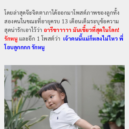
โดยล่าสุดจ๊ะจิตตาภาได้ออกมาโพสต์ภาพของลูกทั้ง
สองคนในขณะที่อายุครบ 13 เดือนเต็มระบุข้อความ
สุดน่ารักเอาไว้ว่า
อารีขาาาาา มันเขี้ยวที่สุดในโลก!
รักหนู
และอีก 1 โพสต์ว่า
เจ้าคนนี้แม่ก็หลงไม่ไหว พี่
โอบลูกกกก รักหนู