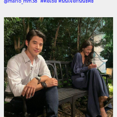
@mario_mm38 #คือเธอ คืนนี้เจอกันนะคะ