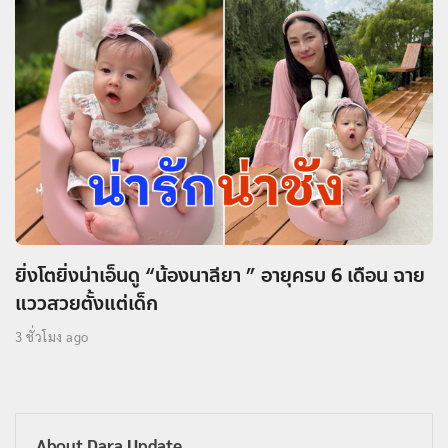
ยิ่งโตยิ่งน่าเอ็นดู “น้องนาลียา ” อายุครบ 6 เดือน ฉาย
แววสวยตั้งแต่เด็ก
3 ชั่วโมง ago
About Dara Update