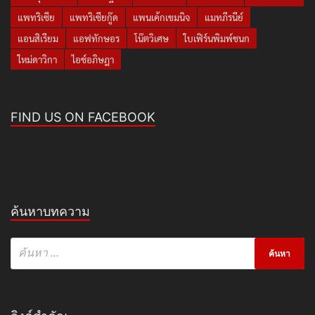
แพทริเซีย
แพทริเซียกู๊ด
แพนเค้กเขมนิจ
แมทภีรนีย์
แอนสิเรียม
แอฟทักษอร
โน๊ตวิเศษ
ใบเฟิร์นพิมพ์ชนก
ใหม่ดาวิกา
ไอซ์อภิษฎา
FIND US ON FACEBOOK
ค้นหาบทความ