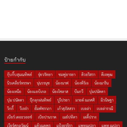
ป้ายกำกับ
กุ๊บกิ๊บสุมณทิพย์
จุ๋ยวรัทยา
ชมพู่อารยา
ดิวอริสรา
ดีเจพุฒ
นิวเคลียร์หรรษา
นุ่นวรนุช
น้องนาฟ
น้องพีร์เจ
น้องมาริน
น้องเหนือ
น้องแอบิเกล
น้องไซลาส
บีมกวี
บุ๋มปนัดดา
บุ๋ม ปนัดดา
ปุ๊กลุกฝนทิพย์
ปูไปรยา
มายด์ ณภศศิ
มิวนิษฐา
วิกกี้
วีเจจ๋า
อั้มพัชราภา
เก้าสุภัสสรา
เบลล่า
เบลล่าราณี
เบียร์ เดอะวอยซ์
เป้ยปานวาด
เมย์ปทิดา
เลดี้ปราง
เวียร์ศุกลวัฒน์
แต้วณฐพร
แป้งอรจิรา
แพทณปภา
แพท ณปภา