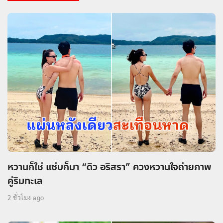
หวานก็ใช่ แซ่บก็มา “ดิว อริสรา” ควงหวานใจถ่ายภาพ
คู่ริมทะเล
2 ชั่วโมง ago